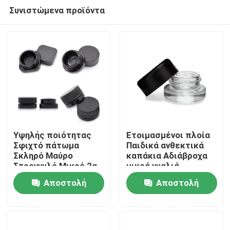
Συνιστώμενα προϊόντα
Υψηλής ποιότητας
Ετοιμασμένοι πλοία
Σφιχτό πάτωμα
Παιδικά ανθεκτικά
Σκληρό Μαύρο
καπάκια Αδιάβροχα
Σπίτι
Στρογγυλό Μικρό 2g
μικρά γυαλιά
5ml 9ml 1 Gram 7ml
Συγκεντρωμένα
Αποστολή
Αποστολή
Κωνσταντικό Βάζο με
φυτικά έλαια βάζα
Προϊόντα
γυαλισμένο
χονδρικό
ερώτησης
ερώτησης
φινίρισμα
Βίντεο