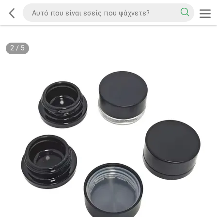
2
/
5