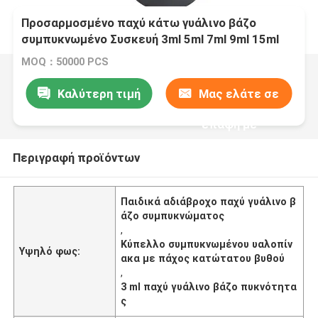
Προσαρμοσμένο παχύ κάτω γυάλινο βάζο
συμπυκνωμένο Συσκευή 3ml 5ml 7ml 9ml 15ml
MOQ：50000 PCS
Καλύτερη τιμή
Μας ελάτε σε
επαφή με
Περιγραφή προϊόντων
Παιδικά αδιάβροχο παχύ γυάλινο β
άζο συμπυκνώματος
,
Κύπελλο συμπυκνωμένου υαλοπίν
Υψηλό φως:
ακα με πάχος κατώτατου βυθού
,
3 ml παχύ γυάλινο βάζο πυκνότητα
ς