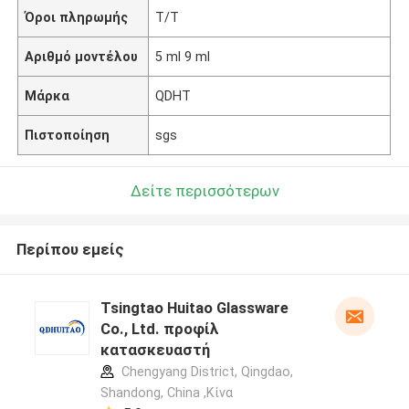
Όροι πληρωμής
Τ/Τ
Αριθμό μοντέλου
5 ml 9 ml
Μάρκα
QDHT
Πιστοποίηση
sgs
Δείτε περισσότερων
Περίπου εμείς
Tsingtao Huitao Glassware
Co., Ltd. προφίλ
κατασκευαστή
Chengyang District, Qingdao,
Shandong, China ,Κίνα