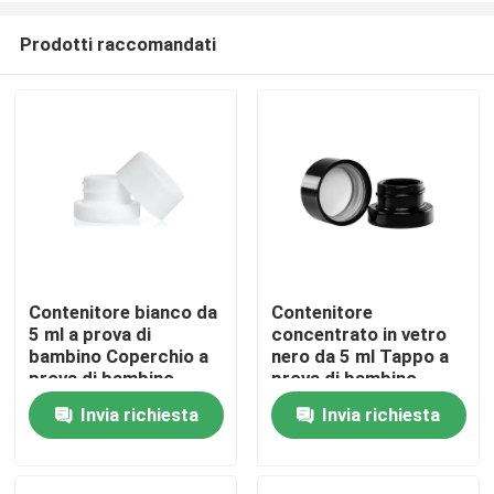
Prodotti raccomandati
Contenitore bianco da
Contenitore
5 ml a prova di
concentrato in vetro
Casa
bambino Coperchio a
nero da 5 ml Tappo a
prova di bambino
prova di bambino
Barattolo quadrato in
Barattolo in vetro nero
Invia richiesta
Invia richiesta
Prodotti
vetro da 9 ml
opaco
Video