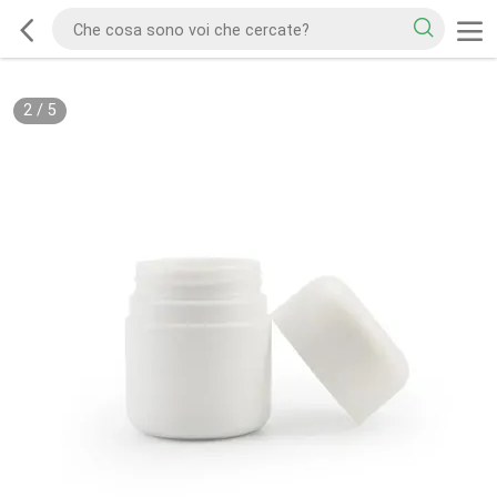
2
/
5