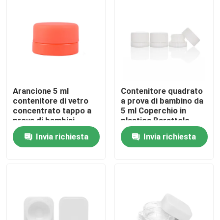
Circa noi
Giro della fabbrica
Controllo di qualità
Arancione 5 ml
Contenitore quadrato
contenitore di vetro
a prova di bambino da
concentrato tappo a
5 ml Coperchio in
prova di bambini
plastica Barattolo
Contattici
Arancione barattolo di
concentrato in vetro
Invia richiesta
Invia richiesta
vetro opaco
da 5 ml
Notizie
Richieda una citazione
Barattoli di vetro del concentrato