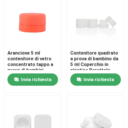
Circa noi
Giro della fabbrica
Controllo di qualità
Arancione 5 ml
Contenitore quadrato
contenitore di vetro
a prova di bambino da
concentrato tappo a
5 ml Coperchio in
prova di bambini
plastica Barattolo
Contattici
Arancione barattolo di
concentrato in vetro
Invia richiesta
Invia richiesta
vetro opaco
da 5 ml
Notizie
Richieda una citazione
Barattoli di vetro del concentrato