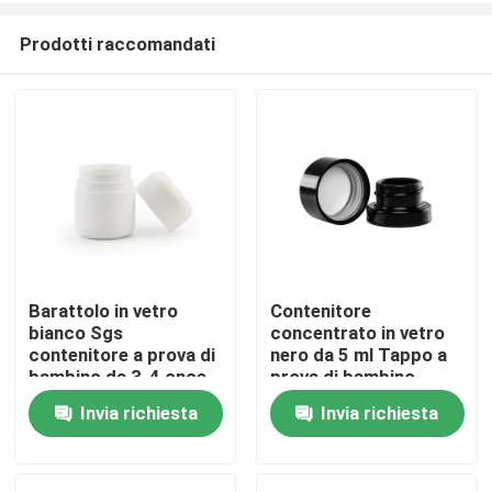
Prodotti raccomandati
Barattolo in vetro
Contenitore
bianco Sgs
concentrato in vetro
Casa
contenitore a prova di
nero da 5 ml Tappo a
bambino da 3-4 once
prova di bambino
con coperchio ad arco
Barattolo in vetro nero
Invia richiesta
Invia richiesta
Prodotti
resistente ai bambini
opaco
Video