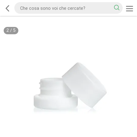
2
/
5