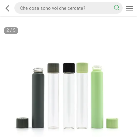
2
/
5