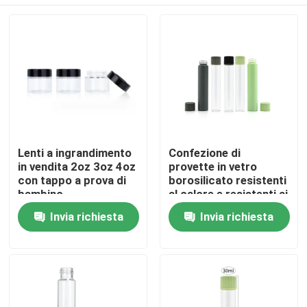
Lenti a ingrandimento
Confezione di
in vendita 2oz 3oz 4oz
provette in vetro
con tappo a prova di
borosilicato resistenti
bambino
al calore e resistenti ai
bambini
Casa
Invia richiesta
Invia richiesta
Prodotti
Video