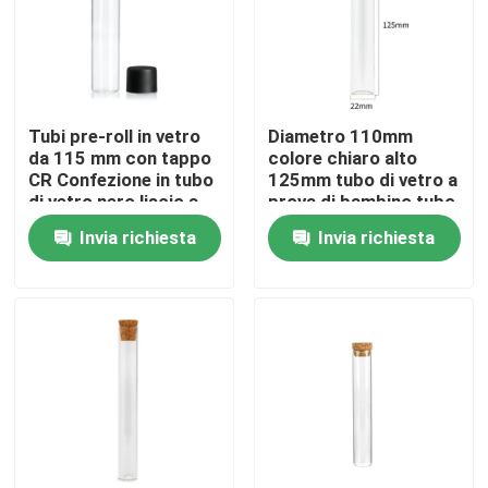
Circa noi
Giro della fabbrica
Tubi pre-roll in vetro
Diametro 110mm
da 115 mm con tappo
colore chiaro alto
CR Confezione in tubo
125mm tubo di vetro a
Controllo di qualità
di vetro nero liscio a
prova di bambino tubo
prova di bambino
di vetro a prova d'aria
Invia richiesta
Invia richiesta
odore
Contattici
Notizie
Richieda una citazione
Barattoli di vetro del concentrato