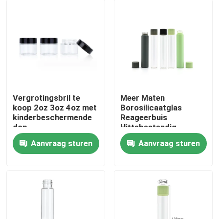
Vergrotingsbril te
Meer Maten
koop 2oz 3oz 4oz met
Borosilicaatglas
kinderbeschermende
Reageerbuis
dop
Hittebestendig
Kindveilig
Aanvraag sturen
Aanvraag sturen
Buizenpakket
Huis
Producten
Video's