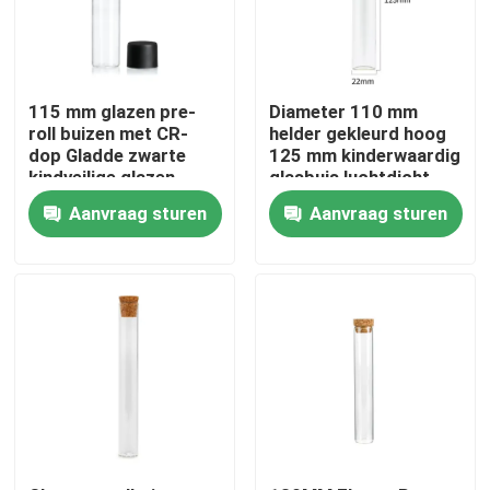
Ongeveer ons
115 mm glazen pre-
Diameter 110 mm
Fabrieksreis
roll buizen met CR-
helder gekleurd hoog
dop Gladde zwarte
125 mm kinderwaardig
kindveilige glazen
glasbuis luchtdicht
buisverpakking
geurbuis glas
Kwaliteitscontrole
Aanvraag sturen
Aanvraag sturen
Contacteer ons
Nieuws
Verzoek om een Citaat
De Kruiken van het glasconcentraat