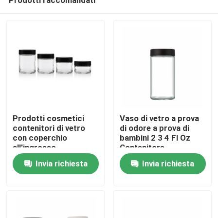
Prodotti cosmetici
Vaso di vetro a prova
contenitori di vetro
di odore a prova di
con coperchio
bambini 2 3 4 Fl Oz
all'ingrosso
Contenitore
Casa
trasparente a lato
Invia richiesta
Invia richiesta
retto e ermetico
Prodotti
Video