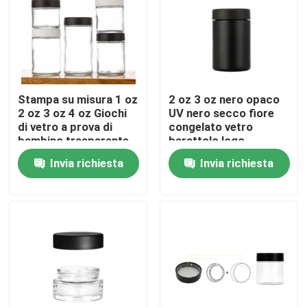
Circa noi
Giro della fabbrica
Stampa su misura 1 oz
2 oz 3 oz nero opaco
2 oz 3 oz 4 oz Giochi
UV nero secco fiore
Controllo di qualità
di vetro a prova di
congelato vetro
bambino trasparente
barattolo logo
3 oz Giochi di vetro a
personalizzato
Invia richiesta
Invia richiesta
lato retto Giochi di
antiodore a prova di
Contattici
vetro a prova di
bambino sicurezza
bambino
chiusura coperchio
Notizie
Richieda una citazione
Barattoli di vetro del concentrato