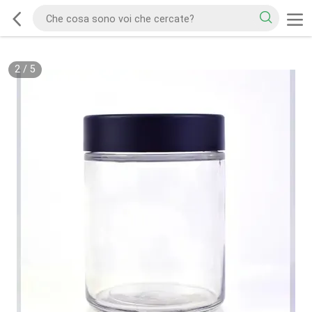
2
/
5