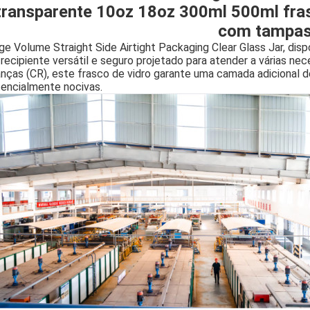
transparente 10oz 18oz 300ml 500ml frasc
com tampa
ge Volume Straight Side Airtight Packaging Clear Glass Jar, di
recipiente versátil e seguro projetado para atender a várias 
anças (CR), este frasco de vidro garante uma camada adicional
encialmente nocivas.