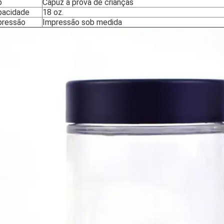
p
Capuz à prova de crianças
pacidade
18 oz.
pressão
Impressão sob medida