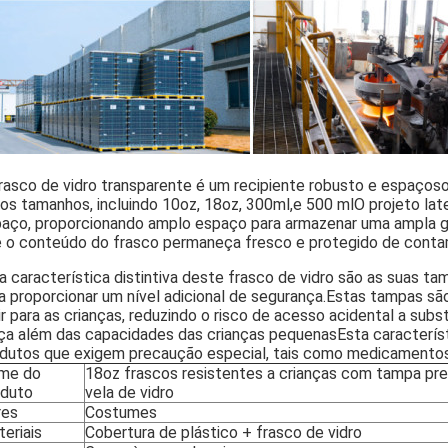
rasco de vidro transparente é um recipiente robusto e espaçoso 
ios tamanhos, incluindo 10oz, 18oz, 300ml,e 500 mlO projeto lat
aço, proporcionando amplo espaço para armazenar uma ampla 
 o conteúdo do frasco permaneça fresco e protegido de conta
 característica distintiva deste frasco de vidro são as suas t
a proporcionar um nível adicional de segurança.Estas tampas sã
ir para as crianças, reduzindo o risco de acesso acidental a su
ça além das capacidades das crianças pequenasEsta característ
dutos que exigem precaução especial, tais como medicamentos,
me do
18oz frascos resistentes a crianças com tampa pre
oduto
vela de vidro
res
Costumes
eriais
Cobertura de plástico + frasco de vidro