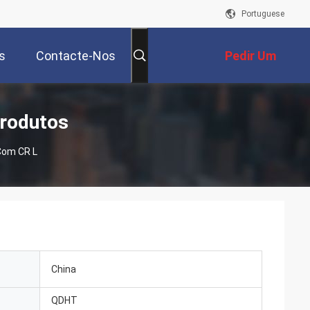
Portuguese
s
Contacte-Nos
Pedir Um
Orçamento
Produtos
 Com CR L
China
QDHT