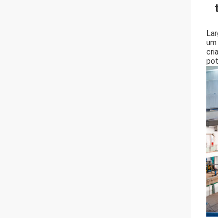
Lar
um 
cri
pot