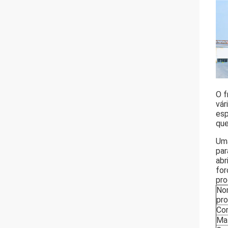
O f
vár
esp
que
Uma
par
abr
for
pro
No
pr
Co
Mat