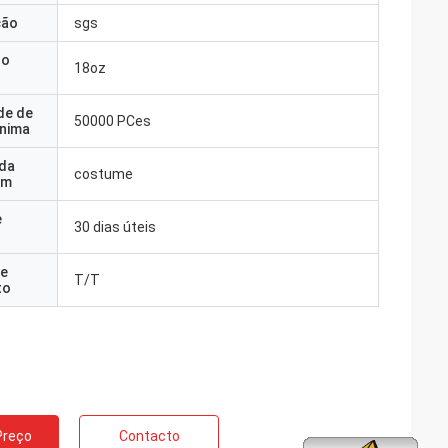
ção
sgs
do
18oz
de de
50000 PCes
nima
 da
costume
em
e
30 dias úteis
e
T/T
to
Preço
Contacto