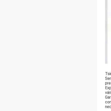
Tsi
Ser
pre
Exp
vár
Gar
con
nec