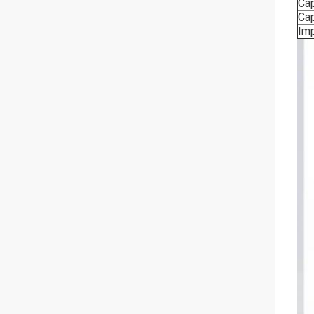
Ca
Ca
Im