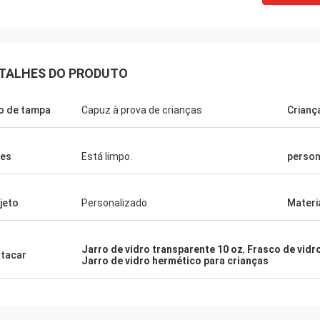
TALHES DO PRODUTO
o de tampa
Capuz à prova de crianças
Crianç
es
Está limpo.
person
jeto
Personalizado
Materi
Jarro de vidro transparente 10 oz
,
Frasco de vidro
tacar
Jarro de vidro hermético para crianças