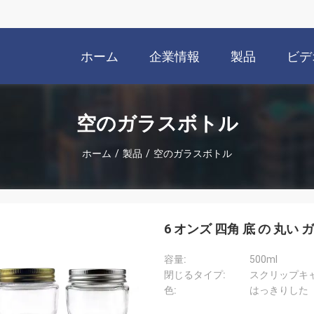
ホーム
企業情報
製品
ビデ
空のガラスボトル
ホーム
/
製品
/
空のガラスボトル
6 オンズ 四角 底 の 丸い 
容量:
500ml
閉じるタイプ:
スクリップキ
色:
はっきりした