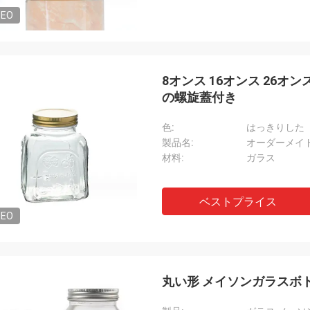
DEO
8オンス 16オンス 26オ
の螺旋蓋付き
色:
はっきりした
製品名:
オーダーメイド
材料:
ガラス
ベストプライス
DEO
丸い形 メイソンガラスボ