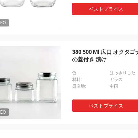
ベストプライス
DEO
380 500 Ml 広口 オク
の蓋付き 漬け
色:
はっきりした
材料:
ガラス
原産地:
中国
ベストプライス
DEO