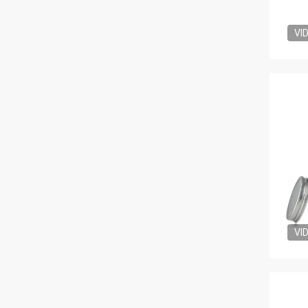
VI
VI