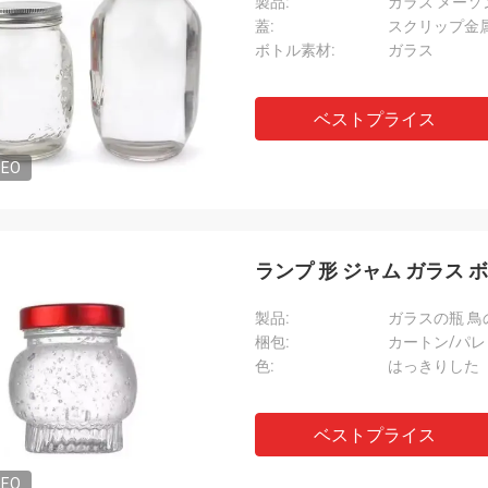
製品:
ガラス メーソ
蓋:
スクリップ金
ボトル素材:
ガラス
ベストプライス
DEO
ランプ 形 ジャム ガラス ボ
製品:
ガラスの瓶 
梱包:
カートン/パレ
色:
はっきりした
ベストプライス
DEO