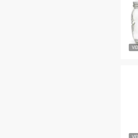
VI
VI