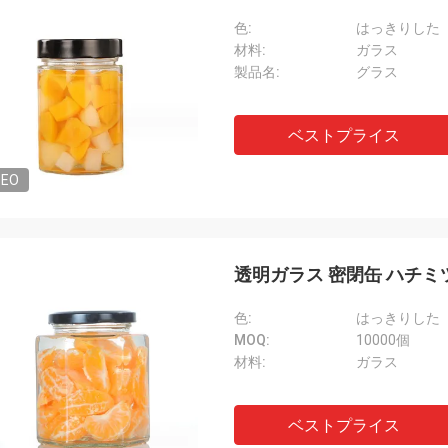
色:
はっきりした
材料:
ガラス
製品名:
グラス
ベストプライス
DEO
透明ガラス 密閉缶 ハチミツ 空
色:
はっきりした
MOQ:
10000個
材料:
ガラス
ベストプライス