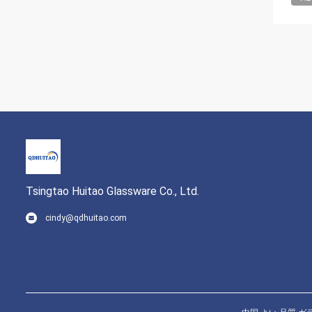
Tsingtao Huitao Glassware Co., Ltd.
cindy@qdhuitao.com