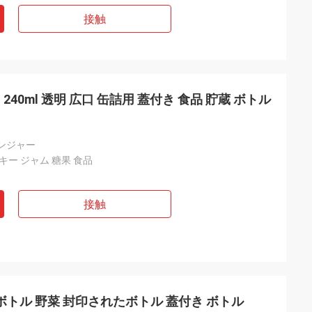
接触
240ml 透明 広口 缶詰用 蓋付き 食品 貯蔵 ボトル
ンジャー
キー ジャム 糖果 食品
接触
ボトル 野菜 封印されたボトル 蓋付き ボトル