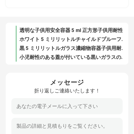
ホワイト 5 ミリリットルチャイルドプルーフコンテナチャイルドレジスタント蓋 9 ミリリットル正方形ガラス濃縮瓶
黒 5 ミリリットルガラス濃縮物容器子供用耐性キャップ黒不透明なガラス瓶
私達について
小児耐性のある蓋が付いている黒いガラスの濃縮物容器5mlのガラス容器
小児用耐性蓋ガラス濃縮物瓶が付いている 5ml 黒いガラス濃縮物容器
工場旅行
小児用安全蓋付きガラス濃縮物容器 ガラス濃縮物瓶 丸い透明なガラス
丸い白いガラスの濃縮物容器 正方形のガラス瓶 白い蓋 ​​5mL
品質管理
5mL 正方形チャイルドプルーフコンテナ プラスチック蓋 5ml ガラス濃縮瓶
白色 CR 蓋 5ml ガラス濃縮物容器 5mL ガラス濃縮物瓶
私達に連絡しなさい
正方形 5 ミリリットル子供耐性ガラス瓶クリアスクエア Qube ガラスワックス瓶
メッセージ
洗練されたガラス濃縮物容器黒子供用安全蓋 5 ml 濃縮物瓶
折り返しご連絡いたします！
ニュース
子供の証拠の正方形のガラス瓶 5ml ホウケイ酸ガラス容器 CRC の帽子の臭い証拠
白い 5 ml ガラス濃縮物容器臭い防止正方形濃縮物瓶 CRC キャップ
5 ミリリットル CRC キャップチャイルドプルーフ容器臭気プルーフ白ガラス瓶 5 ミリリットル白正方形ガラス瓶正方形濃縮瓶
引用を要求しなさい
9ml 正方形ガラス濃縮物容器 CR 蓋正方形ガラス濃縮物瓶
9 ミリリットルガラス濃縮物容器子供耐性黒ガラス化粧品瓶正方形
ガラス濃縮物の瓶