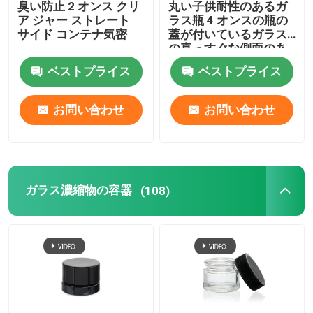
臭い防止 2 オンス クリ
丸い子供耐性のあるガ
ア ジャー ストレート
ラス瓶 4 オンスの瓶の
無光沢の白いガラス瓶
サイド コンテナ気密
蓋が付いているガラス
の真っすぐな側面のあ
る瓶
ベストプライス
ベストプライス
ガラスは前に管を転がす
お問い合わせ
お問い合わせ
ガラス点滴器のびん
チャイルドプルーフコンテナ
ガラス濃縮物の容器
(108)
空のガラスボトル