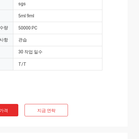
sgs
5ml 9ml
 수량
50000 PC
 사항
관습
30 작업 일수
T/T
 가격
지금 연락