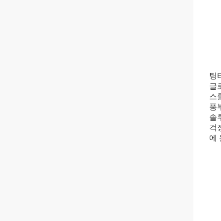
팅
글로
스
풍
솔
걱
에