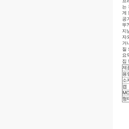
프
는
게
공
뚜
지
자외
거나
질
요
집 
제
용
소
캡
M
형