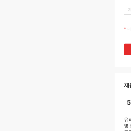
제
유
병 