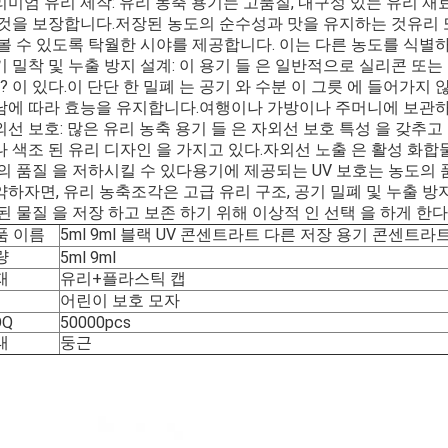
리미엄 유리 제작: 유리 농축 용기는 고품질, 내구성 있는 유리 
 것을 보장합니다.저장된 농도의 순수성과 맛을 유지하는 것유리 
 볼 수 있도록 탁월한 시야를 제공합니다. 이는 다른 농도를 식별
기 밀착 및 누출 방지 설계: 이 용기 들 은 일반적으로 실리콘 또는
?? 이 있다.이 단단 한 밀폐 는 공기 와 수분 이 그릇 에 들어가
남에 따라 효능을 유지합니다.여행이나 가방이나 주머니에 보관하
선 보호: 많은 유리 농축 용기 들 은 자외선 보호 특성 을 갖추고 
 색조 된 유리 디자인 을 가지고 있다.자외선 노출 은 활성 화합물
 의 품질 을 저하시킬 수 있다용기에 제공되는 UV 보호는 농도의
약하자면, 유리 농축조각은 고급 유리 구조, 공기 밀폐 및 누출 방
된 물질 을 저장 하고 보존 하기 위해 이상적 인 선택 을 하게 한다
품 이름
5ml 9ml 블랙 UV 콘센트라트 다른 저장 용기 콘센트라
량
5ml 9ml
재
유리+플라스틱 캡
어린이 보호 모자
OQ
50000pcs
태
둥근