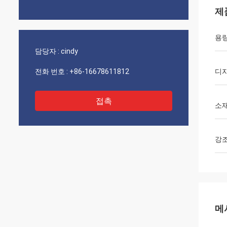
제
용
담당자 :
cindy
전화 번호 :
+86-16678611812
디
접촉
소
강
메