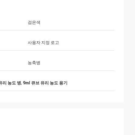
검은색
사용자 지정 로고
농축병
유리 농도 병
,
9ml 큐브 유리 농도 용기