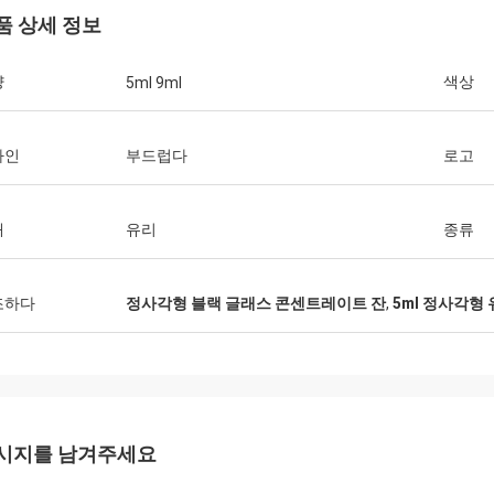
품 상세 정보
량
색상
5ml 9ml
자인
부드럽다
로고
재
유리
종류
조하다
정사각형 블랙 글래스 콘센트레이트 잔
,
5ml 정사각형 
시지를 남겨주세요