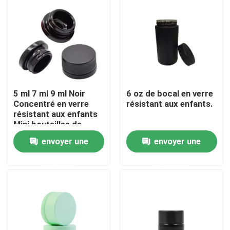
Au sujet de nous
Visite d'usine
5 ml 7 ml 9 ml Noir
6 oz de bocal en verre
Contrôle de qualité
Concentré en verre
résistant aux enfants.
résistant aux enfants
Mini bouteilles de
Contactez-nous
crème Cosmétiques
envoyer une
envoyer une
Récipients noirs
Bouteilles avec
Nouvelles
demande
demande
couvercle
Demandez une citation
Pots en verre de concentré