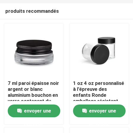
produits recommandés
7 ml paroi épaisse noir
1 oz 4 oz personnalisé
argent or blanc
à l'épreuve des
Maison
aluminium bouchon en
enfants Ronde
verre contenant du
emballage résistant
concentré
aux odeurs Container
envoyer une
envoyer une
Produits
à l'épreuve des
enfants Bocal en verre
demande
demande
avec le logo du
couvercle CR
Vidéos