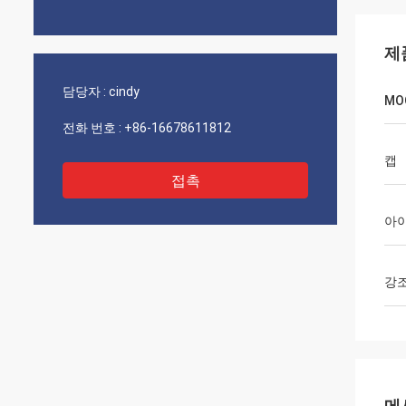
제
담당자 :
cindy
MO
전화 번호 :
+86-16678611812
캡
접촉
아
강
메