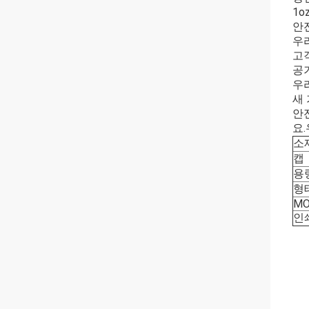
1o
안
우
고객
공기
우
새
안
요
소
캡
용
형
M
인