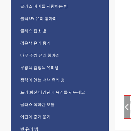
글라스 아이들 저항하는 병
블랙 UV 유리 항아리
글라스 잡초 병
검은색 유리 용기
나무 뚜껑 유리 항아리
무광택 검정색 유리병
광택이 없는 백색 유리 병
프리 회전 배양관에 유리를 끼우세요
글라스 적하관 보틀
어린이 증거 용기
빈 유리 병