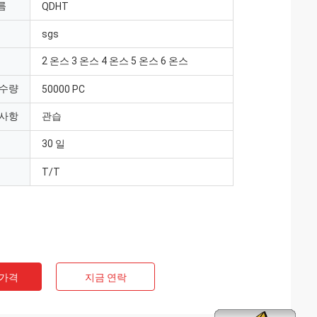
름
QDHT
sgs
2 온스 3 온스 4 온스 5 온스 6 온스
 수량
50000 PC
 사항
관습
30 일
T/T
 가격
지금 연락