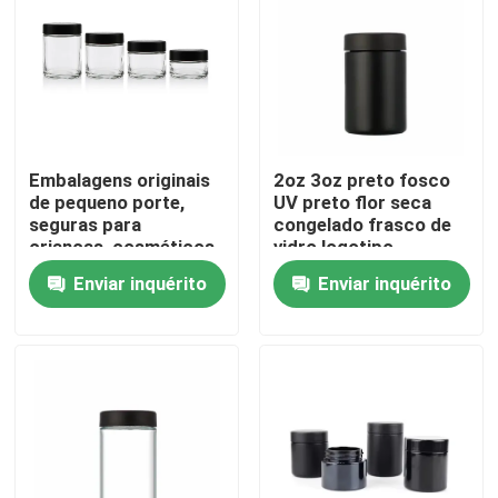
Sobre nós
Excursão da fábrica
Embalagens originais
2oz 3oz preto fosco
de pequeno porte,
UV preto flor seca
Controle da qualidade
seguras para
congelado frasco de
crianças, cosméticos,
vidro logotipo
recipientes de vidro
personalizado à prova
Contacte-nos
Enviar inquérito
Enviar inquérito
com tampa, por
de cheiro prova de
grosso
criança segurança
fechadura tampa
Notícia
Peça umas citações
Frascos de vidro do concentrado