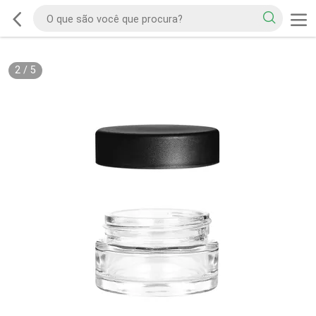
2
/
5