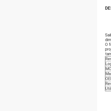
DE
Sai
dim
O f
pro
tam
Res
Lo
M
Mat
OE
Rev
Uti