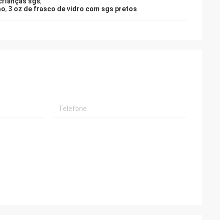
crianças sgs
,
ao
,
3 oz de frasco de vidro com sgs pretos