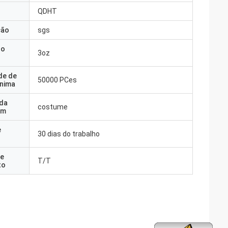
QDHT
ção
sgs
do
3oz
de de
50000 PCes
nima
 da
costume
em
e
30 dias do trabalho
e
T/T
to