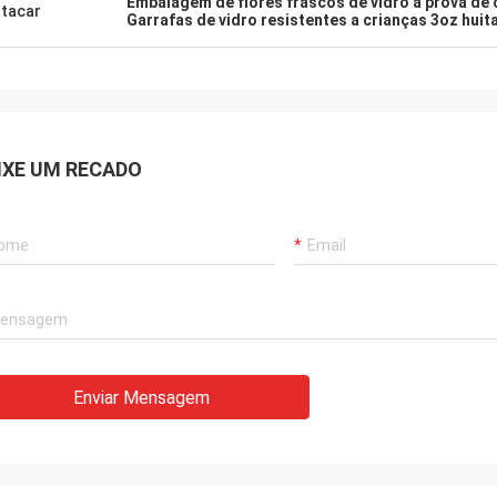
Embalagem de flores frascos de vidro à prova de 
tacar
Garrafas de vidro resistentes a crianças 3oz huit
IXE UM RECADO
Enviar Mensagem