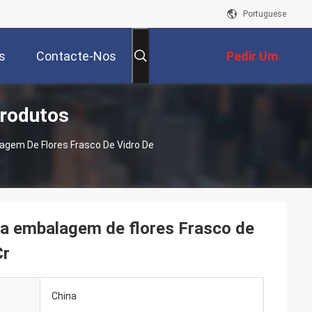
Portuguese
s
Contacte-Nos
Pedir Um
Produtos
Orçamento
agem De Flores Frasco De Vidro De
ara embalagem de flores Frasco de
Cr
China