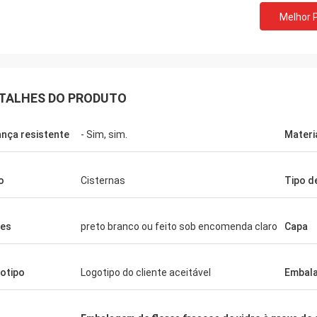
Melhor 
TALHES DO PRODUTO
ança resistente
- Sim, sim.
Materi
o
Cisternas
Tipo d
es
preto branco ou feito sob encomenda claro
Capa
otipo
Logotipo do cliente aceitável
Embal