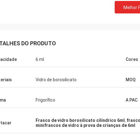
Melhor 
TALHES DO PRODUTO
acidade
6 ml
Cores
eriais
Vidro de borosilicato
MOQ
rma
Frigorífico
A PAC
Frasco de vidro borosilicato cilíndrico 6ml
,
frasco
tacar
minifrascos de vidro à prova de crianças de 6ml