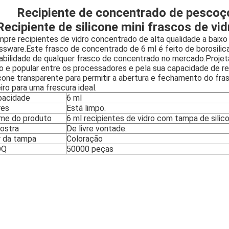
Recipiente de concentrado de pescoço
Recipiente de silicone mini frascos de vid
pre recipientes de vidro concentrado de alta qualidade a baix
ssware.Este frasco de concentrado de 6 ml é feito de borosilica
abilidade de qualquer frasco de concentrado no mercado.Proje
o e popular entre os processadores e pela sua capacidade de re
icone transparente para permitir a abertura e fechamento do fra
iro para uma frescura ideal.
pacidade
6 ml
res
Está limpo.
me do produto
6 ml recipientes de vidro com tampa de silico
ostra
De livre vontade.
r da tampa
Coloração
OQ
50000 peças