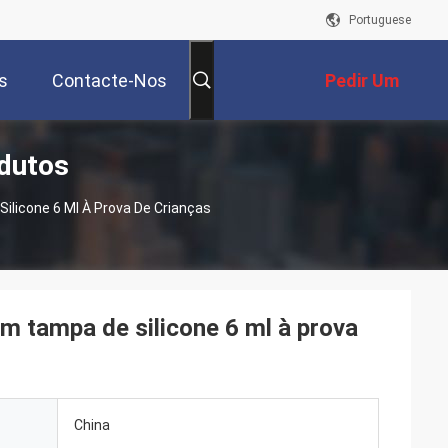
Portuguese
s
Contacte-Nos
Pedir Um
odutos
Orçamento
Silicone 6 Ml À Prova De Crianças
om tampa de silicone 6 ml à prova
China