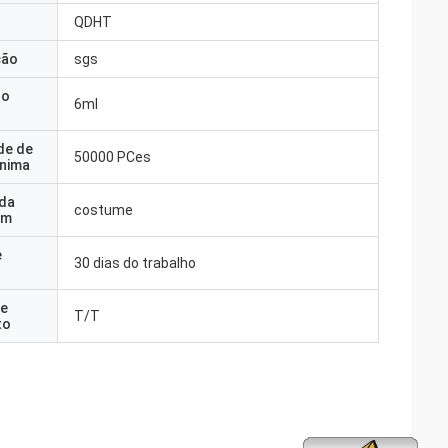
QDHT
ção
sgs
do
6ml
de de
50000 PCes
nima
 da
costume
em
e
30 dias do trabalho
e
T/T
to