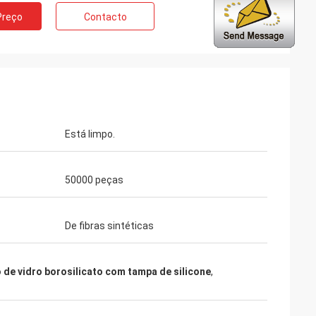
Preço
Contacto
Está limpo.
50000 peças
De fibras sintéticas
 de vidro borosilicato com tampa de silicone
,