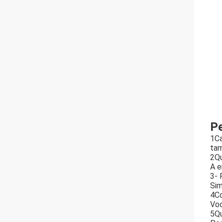
Pe
1Ca
tam
2Qu
A e
3- 
Sim
4Co
Voc
5Qu