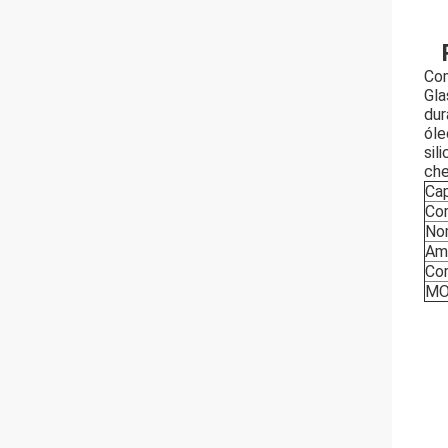
Com
Gla
dur
óle
sil
che
Ca
Co
No
Am
Co
M