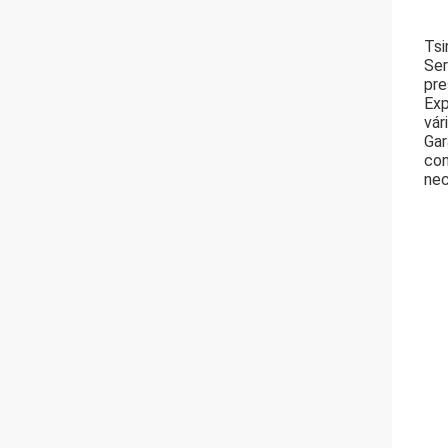
Tsi
Ser
pre
Exp
vár
Gar
con
nec