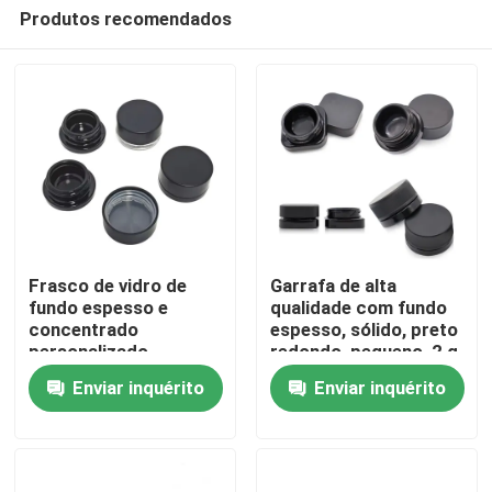
Produtos recomendados
Frasco de vidro de
Garrafa de alta
fundo espesso e
qualidade com fundo
concentrado
espesso, sólido, preto
Casa
personalizado
redondo, pequeno, 2 g,
Embalagem 3 ml 5 ml 7
5 ml, 9 ml, 1 grama, 7
Enviar inquérito
Enviar inquérito
ml 9 ml 15 ml à prova
ml, concentrado, com
Produtos
de crianças
acabamento polido
Vídeos