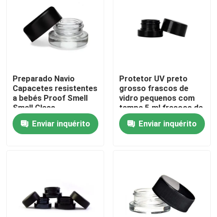
Sobre nós
Excursão da fábrica
Preparado Navio
Protetor UV preto
Capacetes resistentes
grosso frascos de
Controle da qualidade
a bebés Proof Smell
vidro pequenos com
Small Glass
tampa 5 ml frascos de
Concentrate Jars de
concentrado
Contacte-nos
Enviar inquérito
Enviar inquérito
óleo de flores
Wholesale
Notícia
Peça umas citações
Frascos de vidro do concentrado