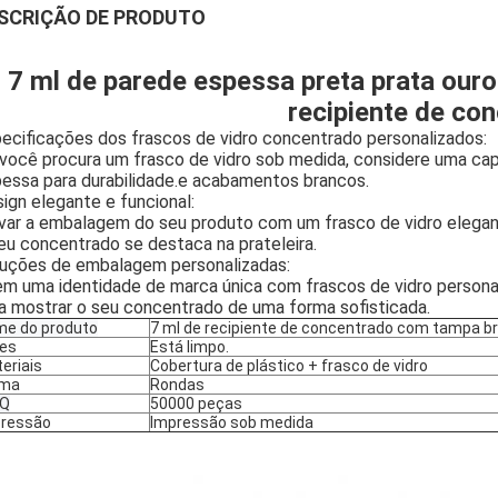
SCRIÇÃO DE PRODUTO
7 ml de parede espessa preta prata ouro
recipiente de co
ecificações dos frascos de vidro concentrado personalizados:
você procura um frasco de vidro sob medida, considere uma ca
essa para durabilidade.e acabamentos brancos.
ign elegante e funcional:
var a embalagem do seu produto com um frasco de vidro elegant
eu concentrado se destaca na prateleira.
uções de embalagem personalizadas:
em uma identidade de marca única com frascos de vidro person
a mostrar o seu concentrado de uma forma sofisticada.
e do produto
7 ml de recipiente de concentrado com tampa b
es
Está limpo.
eriais
Cobertura de plástico + frasco de vidro
rma
Rondas
Q
50000 peças
ressão
Impressão sob medida