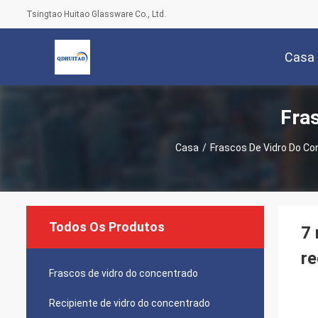
Tsingtao Huitao Glassware Co., Ltd.
Casa
Fra
Casa
/
Frascos De Vidro Do C
Todos Os Produtos
7 
re
Frascos de vidro do concentrado
Recipiente de vidro do concentrado