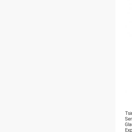
Tsi
Ser
Gla
Exp