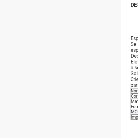
DE
Esp
Se 
esp
Des
Ele
o s
Sol
Cri
par
Nom
Cor
Mat
Fo
MO
Imp