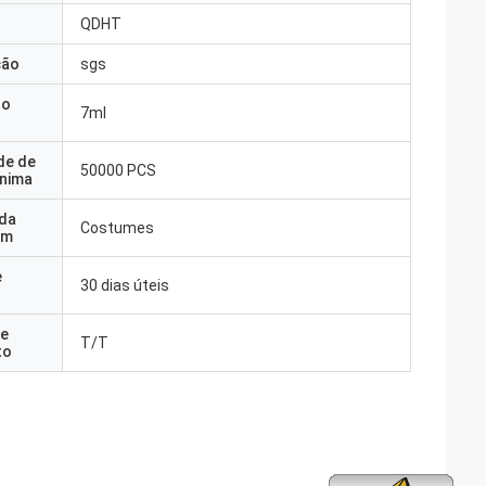
QDHT
ção
sgs
do
7ml
de de
50000 PCS
nima
 da
Costumes
em
e
30 dias úteis
e
T/T
to