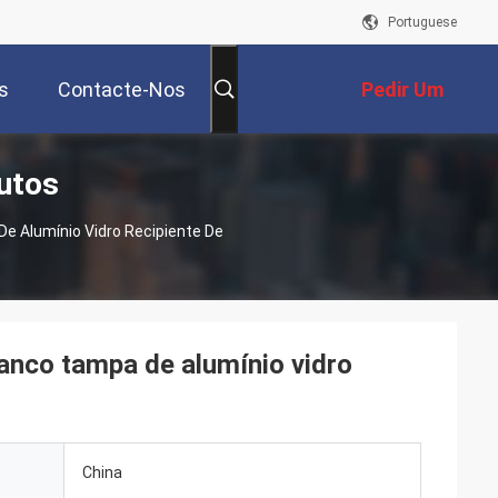
Portuguese
s
Contacte-Nos
Pedir Um
utos
Orçamento
e Alumínio Vidro Recipiente De
ranco tampa de alumínio vidro
China