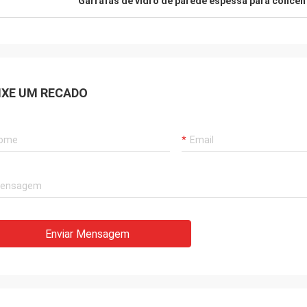
Garrafas de vidro de parede espessa para conce
IXE UM RECADO
Enviar Mensagem