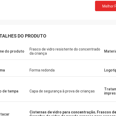
Melhor 
TALHES DO PRODUTO
Frasco de vidro resistente do concentrado
e do produto
Materi
da criança
rma
Forma redonda
Logoti
Trata
o de tampa
Capa de segurança à prova de crianças
impre
Cisternas de vidro para concentração
,
Frascos de
tacar