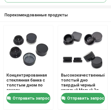
Порекомендованные продукты
Концентрированная
Высококачественный
Дом
стеклянная банка с
толстый дно
толстым дном по
твердый черный
заказу
круглый Малый 2g
Продукты
5ml 9ml 1 грамм 7ml
Отправить запрос
Отправить запрос
концентрированный
банка с
Видео
полированной