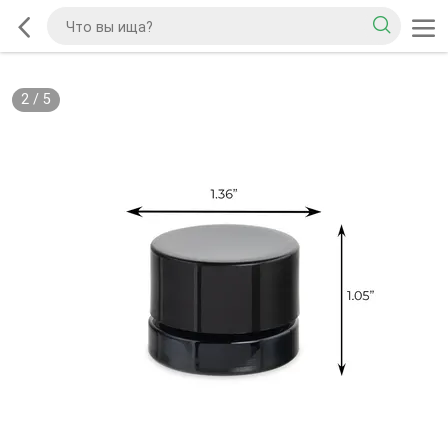
2
/
5