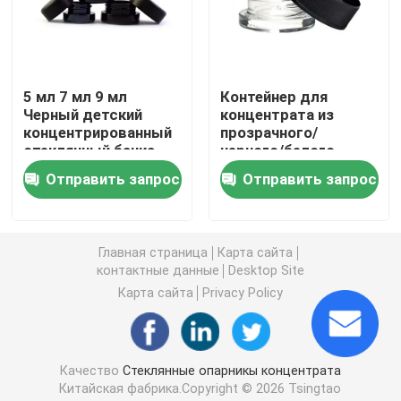
Стеклянный контейнер концентрата
5 мл 7 мл 9 мл
Контейнер для
Опарникы стеклянного ребенка устойчивые
Черный детский
концентрата из
концентрированный
прозрачного/
стеклянный банка
черного/белого
Черные УФ-стеклянные банки
Мини- бутылки крема
стекла на 9 мл с
Отправить запрос
Отправить запрос
Косметические
крышкой для
черные контейнеры
защиты от детей,
Стеклянный опарник засорителя
банки с крышкой
стеклянные банки
для концентрата,
Главная страница
Карта сайта
стеклянная упаковка
контактные данные
Desktop Site
Черные стеклянные контейнеры
Карта сайта
Privacy Policy
Стеклянные банки с деревянной крышкой
Качество
Стеклянные опарникы концентрата
Штейновые черные стеклянные опарникы
Китайская фабрика.Copyright © 2026 Tsingtao