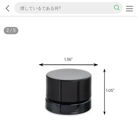
2
/
5