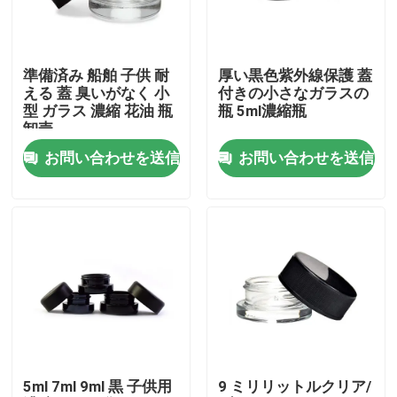
私達について
準備済み 船舶 子供 耐
厚い黒色紫外線保護 蓋
える 蓋 臭いがなく 小
付きの小さなガラスの
工場旅行
型 ガラス 濃縮 花油 瓶
瓶 5ml濃縮瓶
卸売
お問い合わせを送信
お問い合わせを送信
品質管理
私達に連絡しなさい
ニュース
引用を要求しなさい
5ml 7ml 9ml 黒 子供用
9 ミリリットルクリア/
ガラス濃縮物の瓶