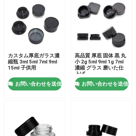
カスタム厚底ガラス濃
高品質 厚底 固体 黒 丸
縮瓶 3ml 5ml 7ml 9ml
小 2g 5ml 9ml 1g 7ml
15ml 子供用
濃縮 グラス 磨いた仕
上げ
お問い合わせを送信
お問い合わせを送信
家
プロダクト
ビデオ