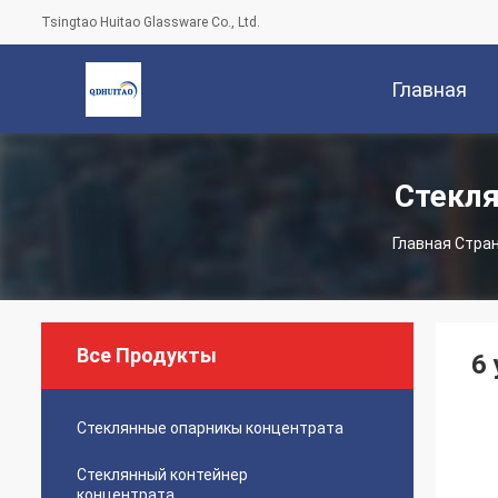
Tsingtao Huitao Glassware Co., Ltd.
Главная
Страница
Стекл
Главная Стра
Все Продукты
6
Стеклянные опарникы концентрата
Стеклянный контейнер
концентрата