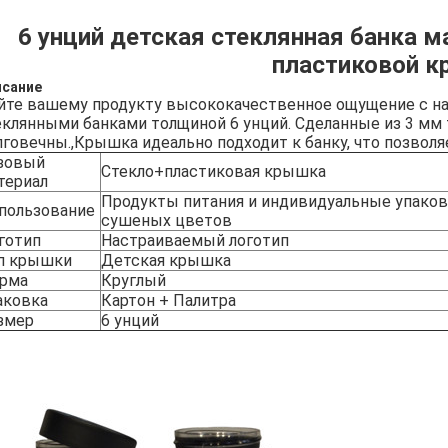
6 унций детская стеклянная банка м
пластиковой 
исание
йте вашему продукту высококачественное ощущение с 
еклянными банками толщиной 6 унций. Сделанные из 3 мм 
лговечны.,Крышка идеально подходит к банку, что позволя
зовый
Стекло+пластиковая крышка
териал
Продукты питания и индивидуальные упаков
пользование
сушеных цветов
готип
Настраиваемый логотип
п крышки
Детская крышка
рма
Круглый
аковка
Картон + Палитра
змер
6 унций