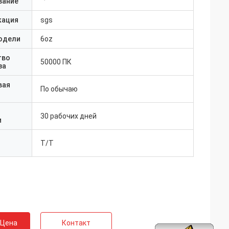
вание
кация
sgs
одели
6oz
тво
50000 ПК
за
вая
По обычаю
30 рабочих дней
и
T/T
 Цена
Контакт