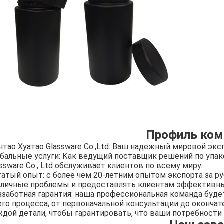
Профиль ком
нтао Хуатао Glassware Co.,Ltd: Ваш надежный мировой экс
обальные услуги: Как ведущий поставщик решений по упако
ssware Co., Ltd обслуживает клиентов по всему миру.
гатый опыт: с более чем 20-летним опытом экспорта за 
зличные проблемы и предоставлять клиентам эффективн
ззаботная гарантия: наша профессиональная команда буд
его процесса, от первоначальной консультации до оконча
ждой детали, чтобы гарантировать, что ваши потребност