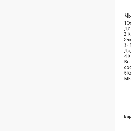
Ч
1О
Де
2.
Зак
3-
Да
4.
Вы
со
5К
Мы
Бир