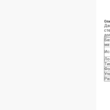
Оп
Да
ст
до
Ба
ма
Ис
Ло
Ти
Фо
Уп
Ра