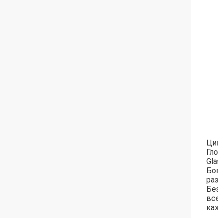
Ци
Гл
Gla
Бо
ра
Бе
вс
ка