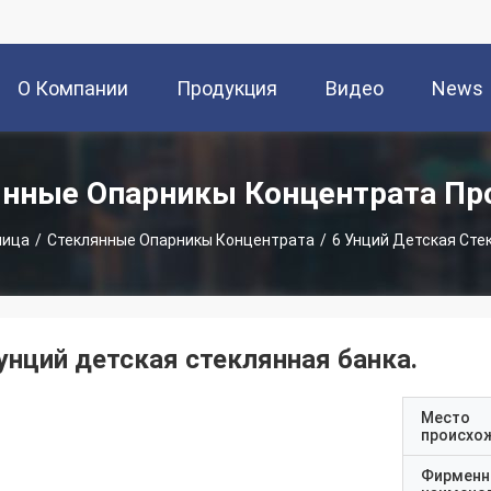
О Компании
Продукция
Видео
News
янные Опарникы Концентрата Пр
ница
/
Стеклянные Опарникы Концентрата
/
6 Унций Детская Сте
 унций детская стеклянная банка.
Место
происхо
Фирменн