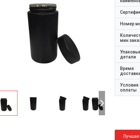
наимено
Сертифи
Номер м
Количес
мин зака
Упаковы
детали
Время
доставк
Условия
оплаты
Лучшая