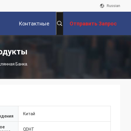
Russian
Контактные
Отправить Запрос
Данные
одукты
клянная Банка.
Китай
ждения
ое
QDHT