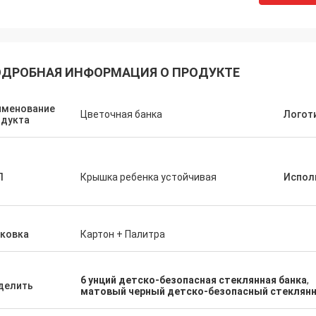
ДРОБНАЯ ИНФОРМАЦИЯ О ПРОДУКТЕ
именование
Цветочная банка
Логот
одукта
П
Крышка ребенка устойчивая
Испол
аковка
Картон + Палитра
6 унций детско-безопасная стеклянная банка
,
делить
матовый черный детско-безопасный стеклянн