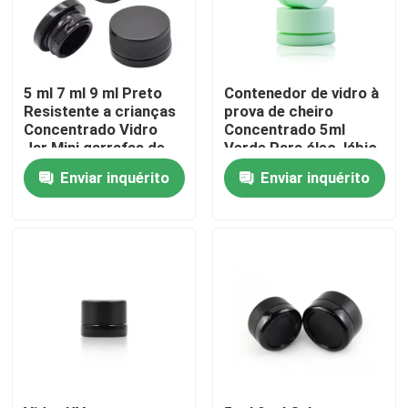
Sobre nós
5 ml 7 ml 9 ml Preto
Contenedor de vidro à
Excursão da fábrica
Resistente a crianças
prova de cheiro
Concentrado Vidro
Concentrado 5ml
Jar Mini garrafas de
Verde Para óleo, lábio,
creme Cosméticos
bálsamo cosmético,
Controle da qualidade
Enviar inquérito
Enviar inquérito
Negro recipientes
loção, creme
frascos com tampa
Contacte-nos
Notícia
Peça umas citações
Frascos de vidro do concentrado