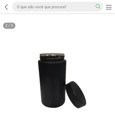
2
/
5