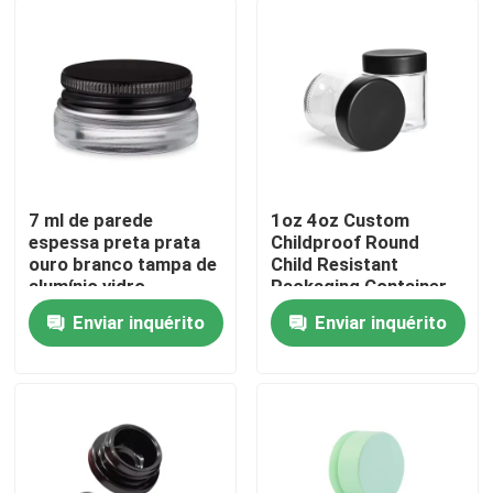
7 ml de parede
1oz 4oz Custom
espessa preta prata
Childproof Round
ouro branco tampa de
Child Resistant
alumínio vidro
Packaging Container
recipiente de
Proof Proof Child
Enviar inquérito
Enviar inquérito
concentrado
Proof Jar de vidro
Casa
com logotipo de
tampa CR
Produtos
Vídeos