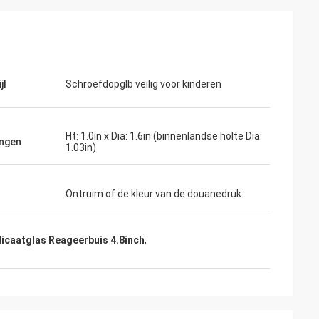
jl
Schroefdopglb veilig voor kinderen
Ht: 1.0in x Dia: 1.6in (binnenlandse holte Dia:
ngen
1.03in)
Ontruim of de kleur van de douanedruk
licaatglas Reageerbuis 4.8inch
,