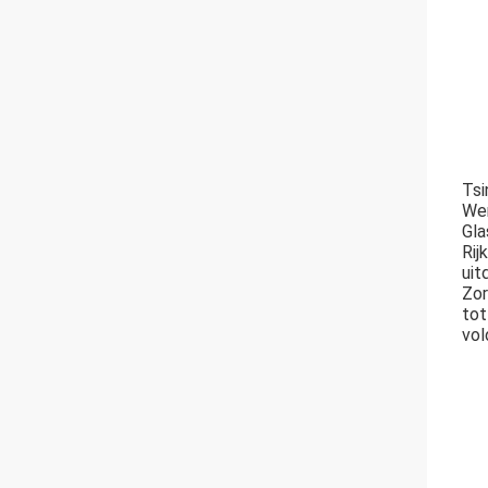
Tsi
Wer
Gla
Rij
uit
Zor
tot
vol