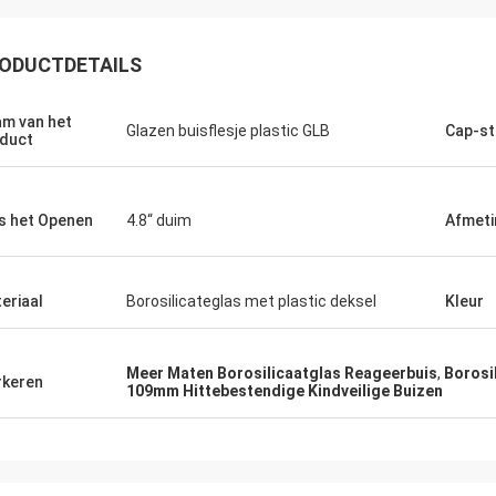
ODUCTDETAILS
m van het
Glazen buisflesje plastic GLB
Cap-sti
duct
s het Openen
4.8“ duim
Afmeti
eriaal
Borosilicateglas met plastic deksel
Kleur
Meer Maten Borosilicaatglas Reageerbuis
,
Borosi
keren
109mm Hittebestendige Kindveilige Buizen