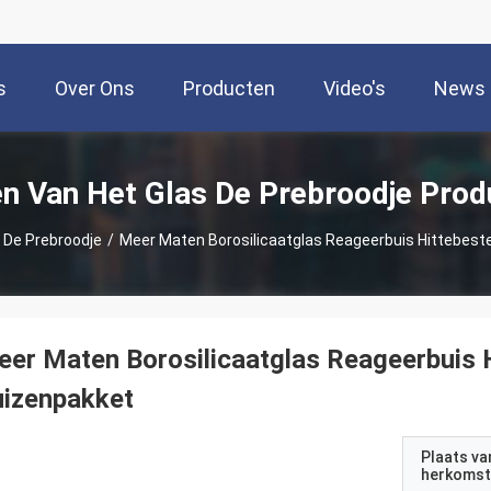
s
Over Ons
Producten
Video's
News
en Van Het Glas De Prebroodje Prod
 De Prebroodje
/
Meer Maten Borosilicaatglas Reageerbuis Hittebeste
er Maten Borosilicaatglas Reageerbuis H
uizenpakket
Plaats va
herkomst