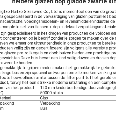
heldere glazen dop gladde zwarte kin
ngtao Huitao Glassware Co., Ltd. is momenteel een van de groo
na.gespecialiseerd in de vervaardiging van glazen pottenHet bedr
maceutische, voedingsmiddelen- en levensmiddelenindustrie de d
 complete set van flessen + dop + deksel verpakkingsmaterialen
zijn gespecialiseerd in het dragen van producten die voldoen aan
t concentreren op je bedrijf zonder je zorgen te maken over de n
even we ernaar om uitmuntendheid in onze producten te bereike
ducten veilig zijn en gecertificeerd zijn volgens alle vereiste pro
e glazen pre-rol kegels en doob buizen bieden een prachtige pr
gewrichten.Deze buis bevat een kind veilig duwen en draaien d
i weer te houden
gemakkelijk te grijpen randen maken het gemakkelijk te gebrui
lange buizen zijn speciaal ontworpen om alle merken van king 
fecte hoeveelheid ruimte tussen de filter punt tot het gerold 
duct, terwijl het een strakke moderne uitstraling en een compli
am van het product
120 mm kinderbestendige doorzichtige gl
OQ
50000 stuks
eriaal
Glas
rpakking
Verpakking
rm
Buis