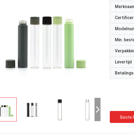
Merknaa
Certificer
Modelnu
Min. best
Verpakkin
Levertijd
Betalings
Beste P