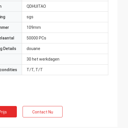
m
QDHUITAO
ing
sgs
mmer
109mm
elaantal
50000 PCs
g Details
douane
30 het werkdagen
condities
T/T, T/T
rijs
Contact Nu