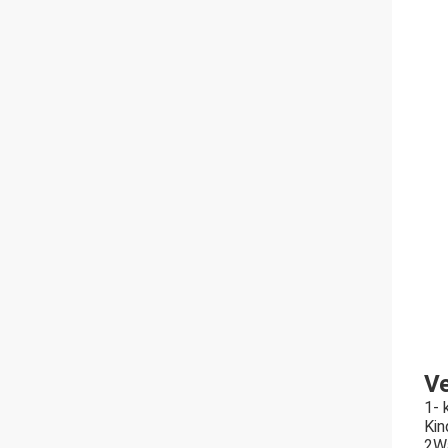
Ve
1- 
Kin
2Wa