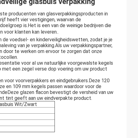
dveilige glasbuis verpakking
tste producenten van glasverpakkingsproducten in
ijf heeft vier vestigingen, waarvan de
oelgroep is.Het is een van de weinige bedrijven die
 voor klanten kan leveren..
 de voedsel- en kinderveiligheidswetten, zodat je je
aleving van je verpakking.Als uw verpakkingspartner,
n door te werken om ervoor te zorgen dat onze
tocollen.
esentatie voor al uw natuurlijke voorgewalste kegels
op met een zegel verse dop voering om uw product
ken voor voorverpakkers en eindgebruikers.Deze 120
size en 109 mm kegels passen waardoor voor de
eindeDeze glazen flacon bevestigt de versheid van uw
ant tint geeft aan uw eindverpakte product.
asbuis Wit/Zwart