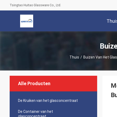
Tsingtao Huitao Glassware Co., Ltd.
Thui
Buiz
Thuis
/
Buizen Van Het Glas
Alle Producten
Me
B
De Kruiken van het glasconcentraat
De Container van het
glasconcentraat