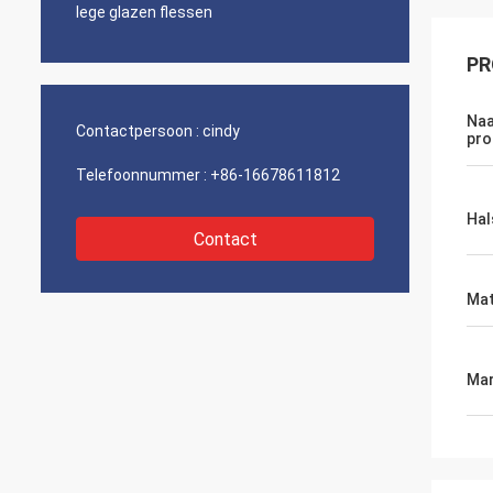
lege glazen flessen
PR
Naa
Contactpersoon :
cindy
pro
Telefoonnummer :
+86-16678611812
Hal
Contact
Mat
Mar