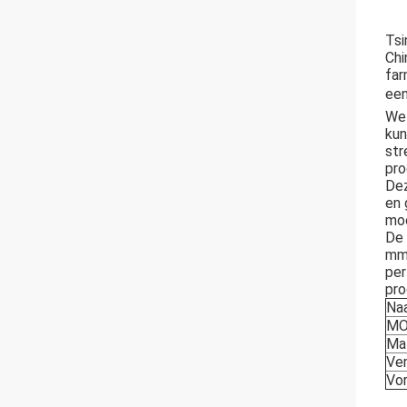
Tsi
Chi
far
een
We 
kun
str
pro
Dez
en 
moo
De 
mm 
per
pro
Na
M
Mat
Ve
Vo