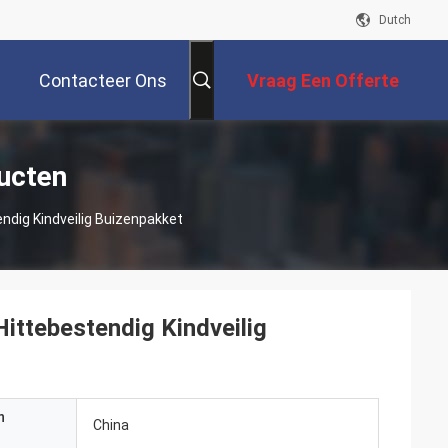
Dutch
Contacteer Ons
Vraag Een Offerte
Aan
ucten
ndig Kindveilig Buizenpakket
ittebestendig Kindveilig
n
China