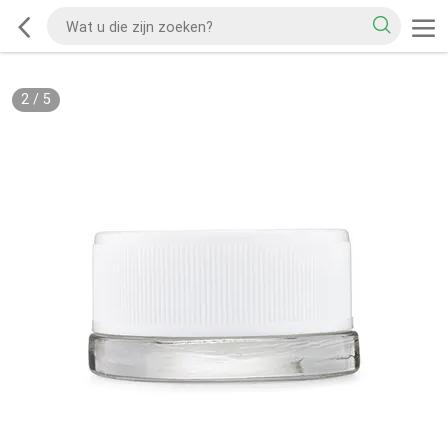
2
/
5