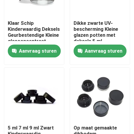
Klaar Schip
Dikke zwarte UV-
Kinderwaardig Deksels
bescherming Kleine
Geurbestendige Kleine
glazen potten met
glasconcentraat
deksels 5 ml
Bloemolie potten
geconcentreerde
Aanvraag sturen
Aanvraag sturen
Groothandel
potten
Huis
Producten
5 ml 7 ml 9 ml Zwart
Op maat gemaakte
Video's
Kinderwaardig
dikbodem