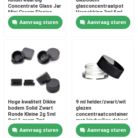
Concentrate Glass Jar
glasconcentraatpot
Mini Cream Flasjes
Verpakking 3ml 5ml
Ongeveer ons
Cosmetische Zwarte
7ml 9ml 15ml
Aanvraag sturen
Aanvraag sturen
Containers potten met
Kinderwaardig
deksel
Fabrieksreis
Kwaliteitscontrole
Contacteer ons
Nieuws
Hoge kwaliteit Dikke
9 ml helder/zwart/wit
bodem Solid Zwart
glazen
Ronde Kleine 2g 5ml
concentraatcontainer
Verzoek om een Citaat
9ml 1 gram 7ml
met kindveilige deksel
Concentrateglas Met
glazen
Aanvraag sturen
Aanvraag sturen
Gepolijste Afwerking
concentraatpotten
De Kruiken van het glasconcentraat