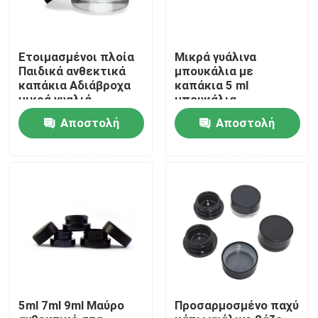
Ετοιμασμένοι πλοία
Μικρά γυάλινα
Παιδικά ανθεκτικά
μπουκάλια με
καπάκια Αδιάβροχα
καπάκια 5 ml
μικρά γυαλιά
μπουκάλια
Συγκεντρωμένα
συγκέντρωσης
Αποστολή
Αποστολή
φυτικά έλαια βάζα
χονδρικό
ερώτησης
ερώτησης
Σπίτι
Προϊόντα
5ml 7ml 9ml Μαύρο
Προσαρμοσμένο παχύ
Βίντεο