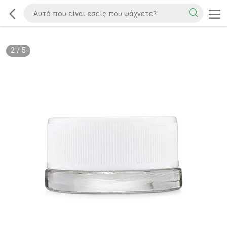
2
/
5