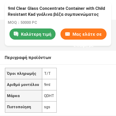
9ml Clear Glass Concentrate Container with Child
Resistant Kad γυάλινα βάζα συμπυκνώματος
γυάλινη συσκευασία
MOQ：50000 PC
Καλύτερη τιμή
Μας ελάτε σε
επαφή με
Περιγραφή προϊόντων
Όροι πληρωμής
T/T
Αριθμό μοντέλου
9ml
Μάρκα
QDHT
Πιστοποίηση
sgs