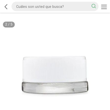
2
/
5