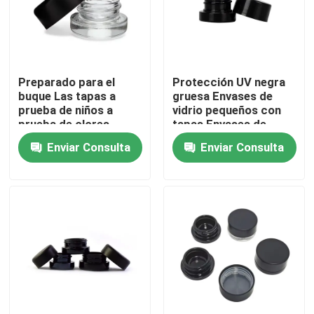
Preparado para el
Protección UV negra
buque Las tapas a
gruesa Envases de
prueba de niños a
vidrio pequeños con
prueba de olores
tapas Envases de
Vidrio pequeño
concentrado de 5 ml
Enviar Consulta
Enviar Consulta
Concentrado Jarrones
de aceite de flores al
por mayor
Hogar
Productos
Vídeos