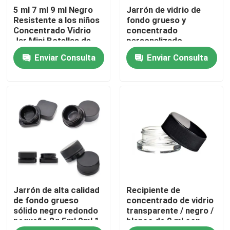
5 ml 7 ml 9 ml Negro
Jarrón de vidrio de
Resistente a los niños
fondo grueso y
Sobre nosotros
Concentrado Vidrio
concentrado
Jar Mini Botellas de
personalizado
Crema Cosméticos
Embalaje 3ml 5ml 7ml
Enviar Consulta
Enviar Consulta
Negro Contenedores
9ml 15ml A prueba de
Viaje de la fábrica
Jarras con tapa
niños
Control de calidad
Éntrenos en contacto con
Noticias
Jarrón de alta calidad
Recipiente de
Pida una cita
de fondo grueso
concentrado de vidrio
sólido negro redondo
transparente / negro /
pequeño 2g 5ml 9ml 1
blanco de 9 ml con
Tarros de cristal del concentrado