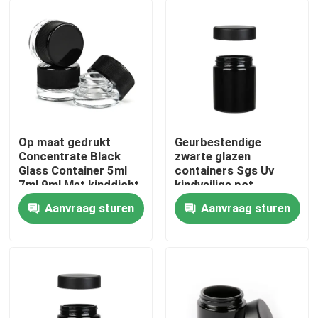
Op maat gedrukt
Geurbestendige
Concentrate Black
zwarte glazen
Glass Container 5ml
containers Sgs Uv
7ml 9ml Met kinddicht
kindveilige pot
deksel
Bloemverpakking
Aanvraag sturen
Aanvraag sturen
Glazen pot
Huis
Producten
Video's