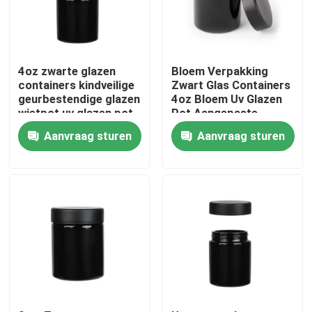
Ongeveer ons
4oz zwarte glazen
Bloem Verpakking
Fabrieksreis
containers kindveilige
Zwart Glas Containers
geurbestendige glazen
4oz Bloem Uv Glazen
wietpot uv glazen pot
Pot Aangepaste
op maat
Container
Kwaliteitscontrole
Aanvraag sturen
Aanvraag sturen
Contacteer ons
Nieuws
Verzoek om een Citaat
De Kruiken van het glasconcentraat