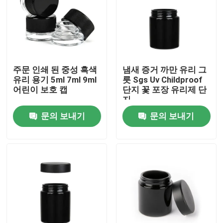
주문 인쇄 된 중성 흑색
냄새 증거 까만 유리 그
유리 용기 5ml 7ml 9ml
릇 Sgs Uv Childproof
어린이 보호 캡
단지 꽃 포장 유리제 단
지
문의 보내기
문의 보내기
집
제품
화면