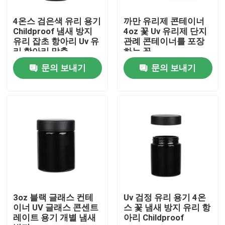
4온스 검은색 유리 용기
까만 유리제 콘테이너
우리에 대하여
Childproof 냄새 방지
4oz 꽃 Uv 유리제 단지
유리 잡초 항아리 Uv 유
관례 콘테이너를 포장
리 항아리 맞춤
하는 꽃
공장 여행
문의 보내기
문의 보내기
품질 관리
연락주세요
뉴스
인용문을 요구하세요
3oz 블랙 글래스 컨테
Uv 검정 유리 용기 4온
이너 UV 글래스 콘센트
스 꽃 냄새 방지 유리 항
레이트 용기 개별 냄새
아리 Childproof
글라스 정광 병