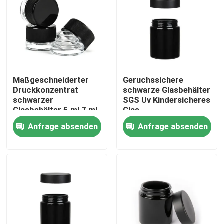
Maßgeschneiderter
Geruchssichere
Druckkonzentrat
schwarze Glasbehälter
schwarzer
SGS Uv Kindersicheres
Glasbehälter 5 ml 7 ml
Glas
9 ml mit
Blumenverpackungsglas
Anfrage absenden
Anfrage absenden
kindersicherer Kappe
Haus
Produkte
Videos