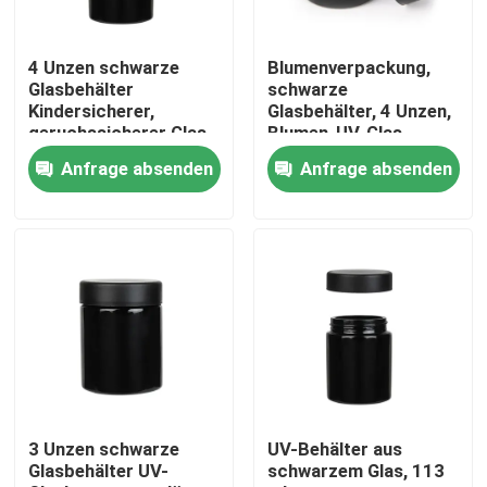
Über uns
4 Unzen schwarze
Blumenverpackung,
Glasbehälter
schwarze
Kindersicherer,
Glasbehälter, 4 Unzen,
Fabrik-Ausflug
geruchssicherer Glas-
Blumen-UV-Glas,
Unkrautbehälter UV-
kundenspezifischer
Anfrage absenden
Anfrage absenden
Glasbehälter Custom
Behälter
Qualitätskontrolle
Treten Sie mit uns in Verbindung
Nachrichten
Fordern Sie ein Zitat
3 Unzen schwarze
UV-Behälter aus
Glasbehälter UV-
schwarzem Glas, 113
Glaskonzentrat-Gläser