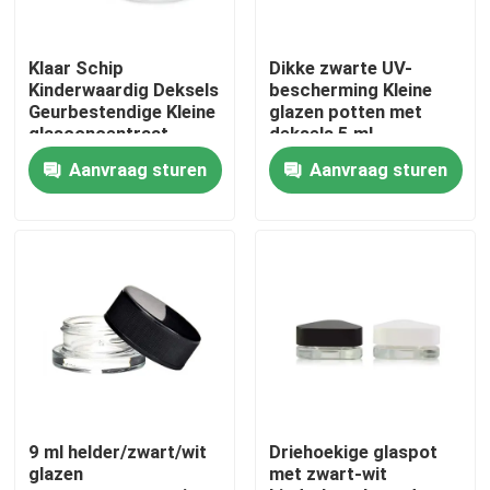
Ongeveer ons
Klaar Schip
Dikke zwarte UV-
Kinderwaardig Deksels
bescherming Kleine
Geurbestendige Kleine
glazen potten met
Fabrieksreis
glasconcentraat
deksels 5 ml
Bloemolie potten
geconcentreerde
Aanvraag sturen
Aanvraag sturen
Groothandel
potten
Kwaliteitscontrole
Contacteer ons
Nieuws
Verzoek om een Citaat
9 ml helder/zwart/wit
Driehoekige glaspot
glazen
met zwart-wit
De Kruiken van het glasconcentraat