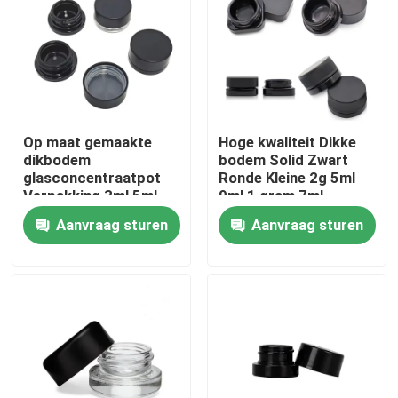
Op maat gemaakte
Hoge kwaliteit Dikke
dikbodem
bodem Solid Zwart
glasconcentraatpot
Ronde Kleine 2g 5ml
Verpakking 3ml 5ml
9ml 1 gram 7ml
7ml 9ml 15ml
Concentrateglas Met
Aanvraag sturen
Aanvraag sturen
Kinderwaardig
Gepolijste Afwerking
Huis
Producten
Video's