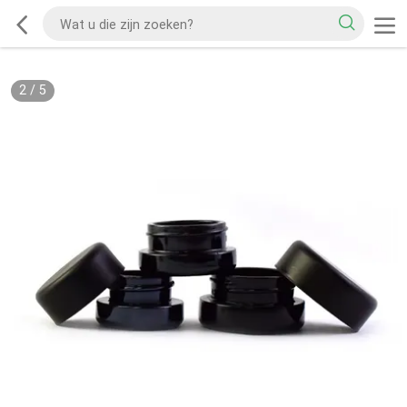
2
/
5