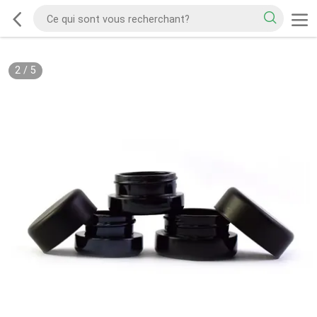
2
/
5