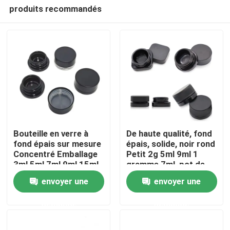
produits recommandés
Bouteille en verre à
De haute qualité, fond
fond épais sur mesure
épais, solide, noir rond
Concentré Emballage
Petit 2g 5ml 9ml 1
Maison
3ml 5ml 7ml 9ml 15ml
gramme 7ml, pot de
concentré avec
envoyer une
envoyer une
finition polissée
Produits
demande
demande
Vidéos