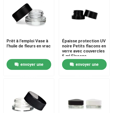
Au sujet de nous
Visite d'usine
Prêt à l'emploi Vase à
Épaisse protection UV
l'huile de fleurs en vrac
noire Petits flacons en
Contrôle de qualité
verre avec couvercles
5 ml Flacons
concentrés
Contactez-nous
envoyer une
envoyer une
demande
demande
Nouvelles
Demandez une citation
Pots en verre de concentré