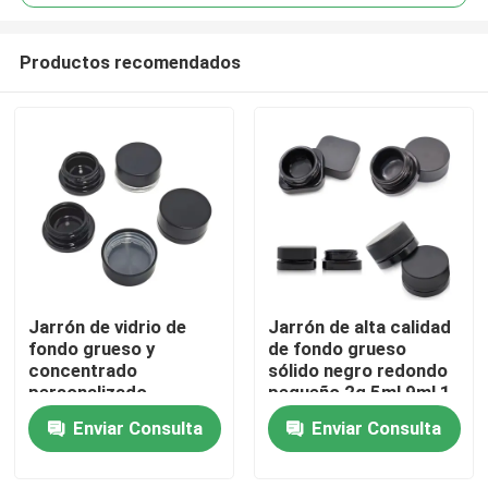
Productos recomendados
Jarrón de vidrio de
Jarrón de alta calidad
Hogar
fondo grueso y
de fondo grueso
concentrado
sólido negro redondo
personalizado
pequeño 2g 5ml 9ml 1
Productos
Embalaje 3ml 5ml 7ml
gramo 7ml
Enviar Consulta
Enviar Consulta
9ml 15ml A prueba de
Concentrado con
niños
acabado pulido
Vídeos