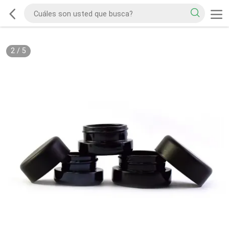
2
/
5