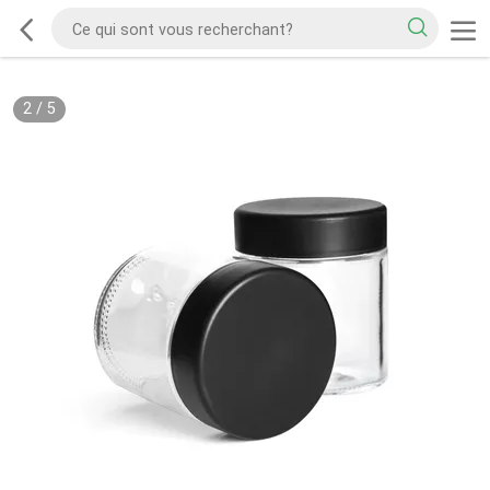
2
/
5