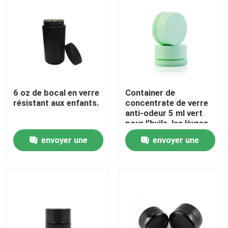
Au sujet de nous
Visite d'usine
6 oz de bocal en verre
Container de
Contrôle de qualité
résistant aux enfants.
concentrate de verre
anti-odeur 5 ml vert
pour l'huile, les lèvres,
Contactez-nous
les baumes
envoyer une
envoyer une
cosmétiques, les
lotions, les crèmes
Nouvelles
demande
demande
Demandez une citation
Pots en verre de concentré