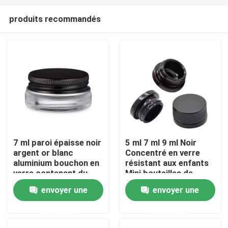
produits recommandés
7 ml paroi épaisse noir
5 ml 7 ml 9 ml Noir
argent or blanc
Concentré en verre
Maison
aluminium bouchon en
résistant aux enfants
verre contenant du
Mini bouteilles de
concentré
crème Cosmétiques
envoyer une
envoyer une
Produits
Récipients noirs
Bouteilles avec
demande
demande
couvercle
Vidéos