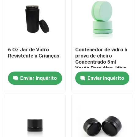
Sobre nós
Excursão da fábrica
6 Oz Jar de Vidro
Contenedor de vidro à
Resistente a Crianças.
prova de cheiro
Controle da qualidade
Concentrado 5ml
Verde Para óleo, lábio,
bálsamo cosmético,
Contacte-nos
Enviar inquérito
Enviar inquérito
loção, creme
Notícia
Peça umas citações
Frascos de vidro do concentrado