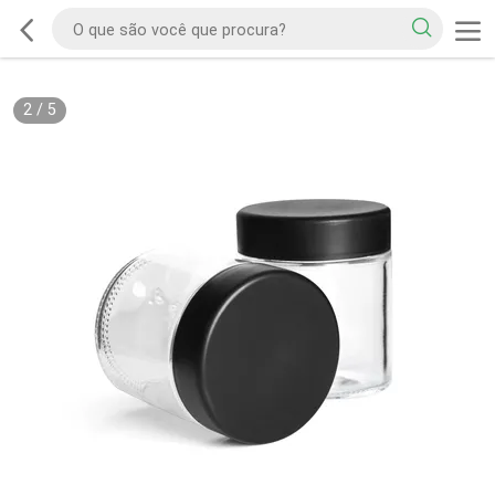
2
/
5