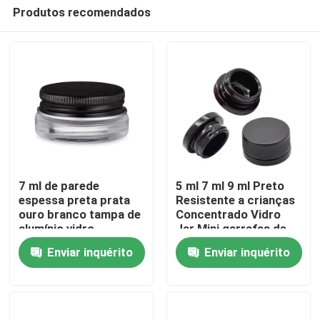
Produtos recomendados
7 ml de parede
5 ml 7 ml 9 ml Preto
espessa preta prata
Resistente a crianças
ouro branco tampa de
Concentrado Vidro
Casa
alumínio vidro
Jar Mini garrafas de
recipiente de
creme Cosméticos
Enviar inquérito
Enviar inquérito
concentrado
Negro recipientes
Produtos
frascos com tampa
Vídeos