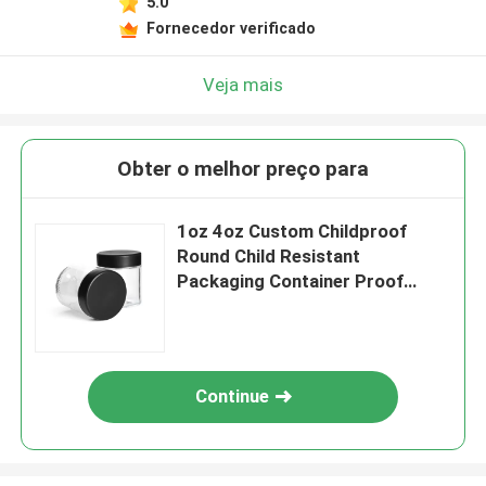
5.0
Fornecedor verificado
Veja mais
Obter o melhor preço para
1oz 4oz Custom Childproof
Round Child Resistant
Packaging Container Proof
Proof Child Proof Jar de vidro
com logotipo de tampa CR
Continue