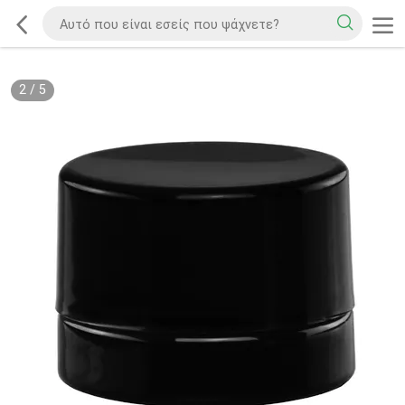
2
/
5