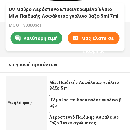
UV Μαύρο Αερόστεγο Επικεντρωμένο Έλαιο
Μίνι Παιδικής Ασφάλειας γυάλινο βάζο 5ml 7ml
9ml Με Κέπα
MOQ：50000pcs
Καλύτερη τιμή
Μας ελάτε σε
επαφή με
Περιγραφή προϊόντων
Μίνι Παιδικής Ασφάλειας γυάλινο
βάζο 5 ml
,
UV μαύρο παιδοασφαλές γυάλινο β
Υψηλό φως:
άζο
,
Αεροστεγνό Παιδικής Ασφάλειας
Γάζο Συγκεντρώματος