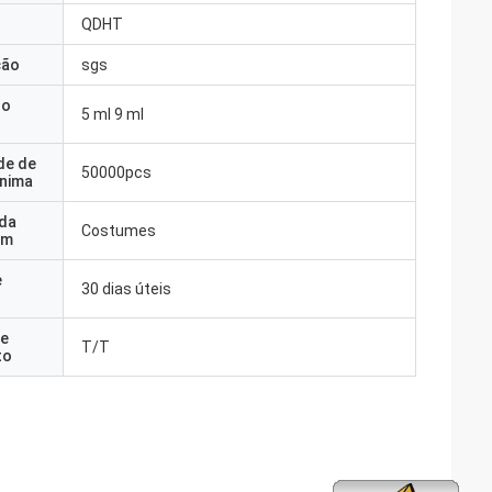
QDHT
ção
sgs
do
5 ml 9 ml
de de
50000pcs
nima
 da
Costumes
em
e
30 dias úteis
e
T/T
to