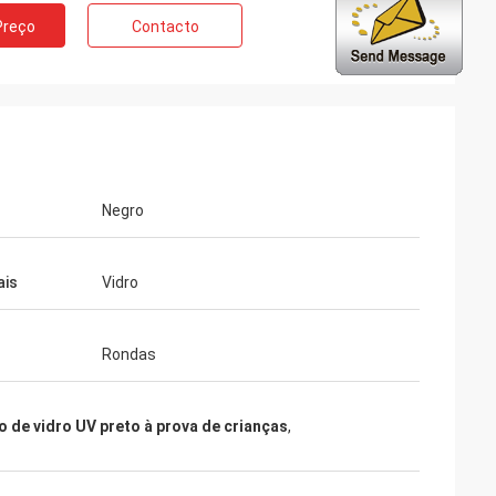
Preço
Contacto
Negro
ais
Vidro
Rondas
o de vidro UV preto à prova de crianças
,