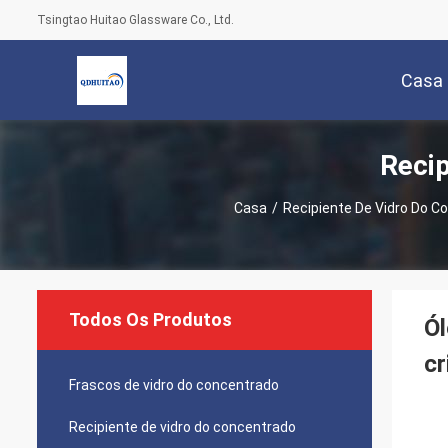
Tsingtao Huitao Glassware Co., Ltd.
Casa
Recip
Casa
/
Recipiente De Vidro Do C
Todos Os Produtos
Ól
cr
Frascos de vidro do concentrado
Recipiente de vidro do concentrado