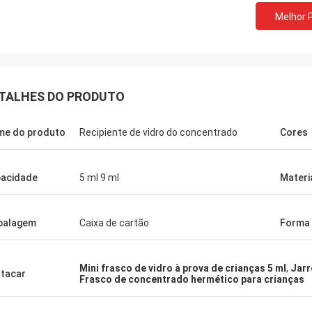
Melhor 
TALHES DO PRODUTO
e do produto
Recipiente de vidro do concentrado
Cores
acidade
5 ml 9 ml
Materi
balagem
Caixa de cartão
Forma
Mini frasco de vidro à prova de crianças 5 ml
,
Jarr
tacar
Frasco de concentrado hermético para crianças