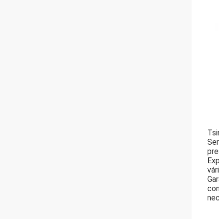
Tsi
Ser
pre
Exp
vár
Gar
con
nec