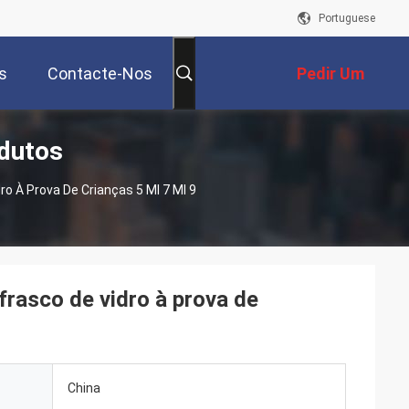
Portuguese
s
Contacte-Nos
Pedir Um
odutos
Orçamento
o À Prova De Crianças 5 Ml 7 Ml 9
frasco de vidro à prova de
China