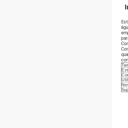
I
Est
águ
emp
par
Com
Com
qua
con
Ta
Est
Cor
Uti
No
Sup