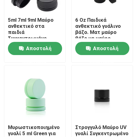
Περίπου εμείς
5ml 7ml 9ml Μαύρο
6 Oz Παιδικά
ανθεκτικό στα
ανθεκτικό γυάλινο
παιδιά
βάζο. Ματ μαύρο
Γύρος εργοστασίων
Συγκεντρωμένο
βάζο με μαύρο
γυάλινο βάζο Μίνι
πλαστικό καπάκι
Αποστολή
Αποστολή
μπουκάλια κρέμας
Ποιοτικός έλεγχος
Κοσμητικά Μαύρα
ερώτησης
ερώτησης
δοχεία βάζα με
καπάκι
Μας ελάτε σε επαφή με
Ειδήσεις
Ζητήστε ένα απόσπασμα
Μυρωστικοποιημένο
Στρογγυλό Μαύρο UV
γυαλί 5 ml Green για
γυαλί Συγκεντρωμένο
Βάζα συμπύκνωσης γυαλιού