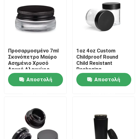
Προσαρμοσμένο 7ml
1oz 4oz Custom
Σκονόπετρο Μαύρο
Childproof Round
Ασημένιο Χρυσό
Child Resistant
Λευκό Αλουμίνιο
Packaging
Κεπάκι γυάλινο
Οσφρητικό δοχείο
Αποστολή
Αποστολή
δοχείο
Παιδικής Ασφάλειας
συγκέντρωσης
γυάλινο βάζο με
ερώτησης
ερώτησης
λογότυπο CR
Σπίτι
Προϊόντα
Βίντεο