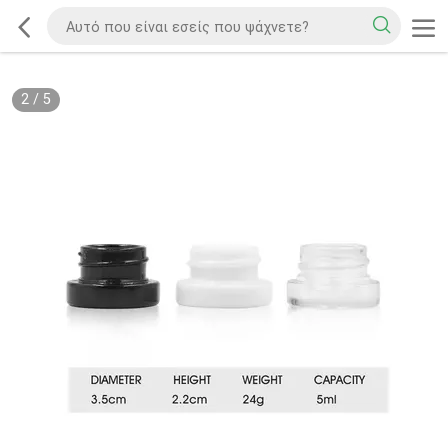
2
/
5