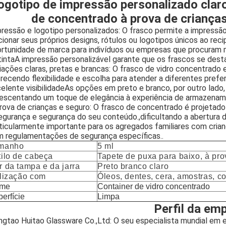
ogotipo de impressão personalizado claro
de concentrado à prova de crianças
ressão e logotipo personalizados: O frasco permite a impressão
cionar seus próprios designs, rótulos ou logotipos únicos ao re
rtunidade de marca para indivíduos ou empresas que procuram mo
tintaA impressão personalizável garante que os frascos se de
iações claras, pretas e brancas: O frasco de vidro concentrado e
recendo flexibilidade e escolha para atender a diferentes pref
elente visibilidadeAs opções em preto e branco, por outro lado
escentando um toque de elegância à experiência de armazenam
rova de crianças e seguro: O frasco de concentrado é projetado 
egurança e segurança do seu conteúdo.,dificultando a abertura d
ticularmente importante para os agregados familiares com cria
 regulamentações de segurança específicas..
manho
5 ml
tilo de cabeça
Tapete de puxa para baixo, à pro
r da tampa e da jarra
Preto branco claro
ilização com
Óleos, dentes, cera, amostras, c
me
Container de vidro concentrado
erfície
Limpa
Perfil da em
ngtao Huitao Glassware Co.,Ltd: O seu especialista mundial e