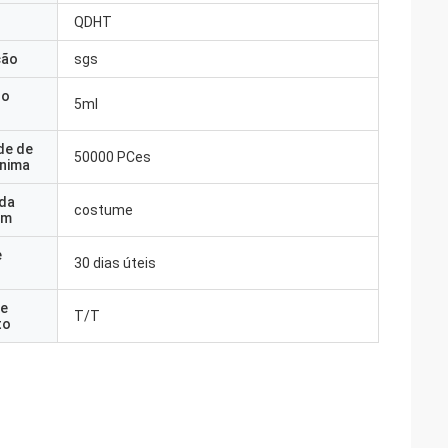
QDHT
ção
sgs
do
5ml
de de
50000 PCes
nima
 da
costume
em
e
30 dias úteis
e
T/T
to