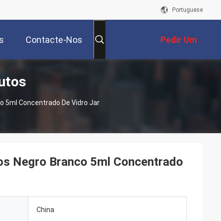
Portuguese
s
Contacte-Nos
Pedir Um
utos
Orçamento
o 5ml Concentrado De Vidro Jar
ros Negro Branco 5ml Concentrado
China