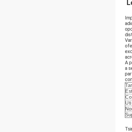
L
Imp
adi
opo
dis
Var
ofe
exc
acr
A p
a s
par
com
Ta
Es
Co
Ut
No
Sup
Tsi