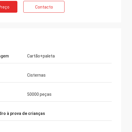
Preço
Contacto
agem
Cartão+paleta
Cisternas
50000 peças
dro à prova de crianças