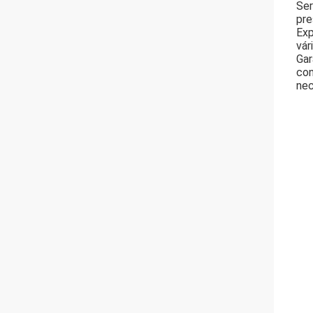
Ser
pre
Exp
vár
Gar
con
nec