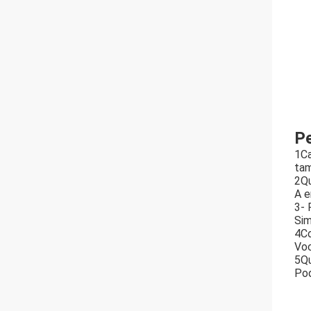
Pe
1Ca
tam
2Qu
A e
3- 
Sim
4Co
Voc
5Qu
Pod