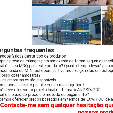
rguntas frequentes
racterísticas deste tipo de produtos
pa à prova de crianças para armazenar de forma segura os med
al é o seu MOQ para este produto? Quanto tempo levará para o
ncomenda do MINI está bem se tivermos as garrafas em estoq
Posso obter amostras?
, as amostras estão disponíveis.
mo personalizar o pacote com o meu logotipo?
ê deve oferecer o projeto final no formato AI/PSD/PDF.
al é o prazo do preço e o método de pagamento?
emos oferecer preços baseados em termos de EXW, FOB, de ac
Contacte-me sem qualquer hesitação qu
nossos prod