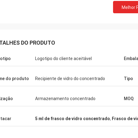
Melhor 
TALHES DO PRODUTO
otipo
Logotipo do cliente aceitável
Embal
e do produto
Recipiente de vidro do concentrado
Tipo
lização
Armazenamento concentrado
MOQ
tacar
5 ml de frasco de vidro concentrado
,
Frasco de vi