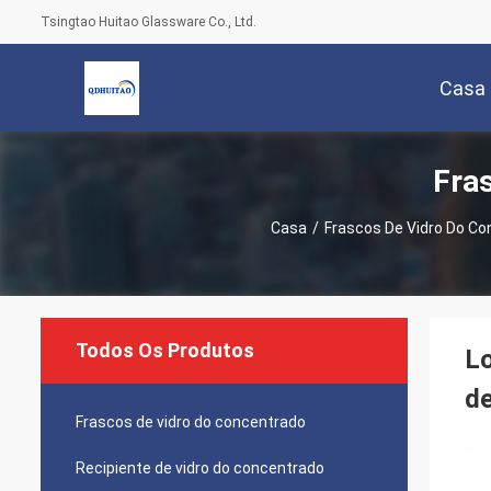
Tsingtao Huitao Glassware Co., Ltd.
Casa
Fra
Casa
/
Frascos De Vidro Do C
Todos Os Produtos
Lo
de
Frascos de vidro do concentrado
Recipiente de vidro do concentrado