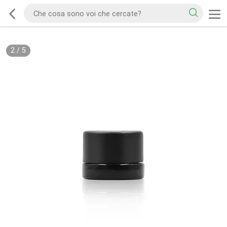
2
/
5