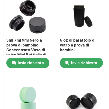
Circa noi
Giro della fabbrica
5ml 7ml 9ml Nero a
6 oz di barattolo di
Controllo di qualità
prova di bambino
vetro a prova di
Concentrato Vaso di
bambini.
vetro Mini Bottiglie di
Crema Cosmetici
Contattici
Invia richiesta
Invia richiesta
Contenitori neri Vaso
con coperchio
Notizie
Richieda una citazione
Barattoli di vetro del concentrato