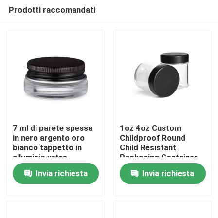
Prodotti raccomandati
7 ml di parete spessa
1oz 4oz Custom
in nero argento oro
Childproof Round
bianco tappetto in
Child Resistant
Casa
alluminio vetro
Packaging Container
contenitore di
antiodore a prova di
Invia richiesta
Invia richiesta
concentrato
bambino Bottone di
Prodotti
vetro a prova di
bambino con il logo
del coperchio CR
Video