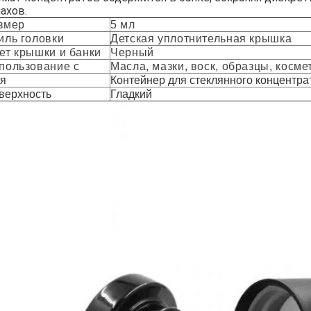
ахов.
змер
5 мл
иль головки
Детская уплотнительная крышка
ет крышки и банки
Черный
пользование с
Масла, мазки, воск, образцы, косме
я
Контейнер для стеклянного концентра
верхность
Гладкий