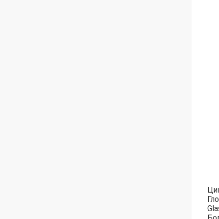
Ци
Гл
Gla
Бо