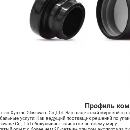
Профиль ком
нтао Хуатао Glassware Co.,Ltd: Ваш надежный мировой экс
обальные услуги: Как ведущий поставщик решений по упако
ssware Co., Ltd обслуживает клиентов по всему миру.
гатый опыт: с более чем 20-летним опытом экспорта за 