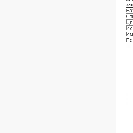
зап
Ра
Ст
Цв
Ис
Им
По