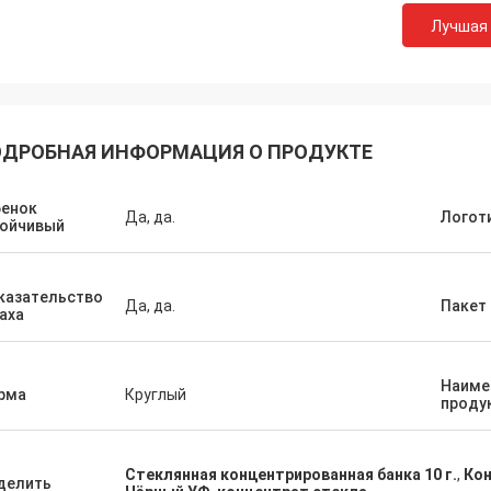
Лучшая
ДРОБНАЯ ИНФОРМАЦИЯ О ПРОДУКТЕ
бенок
Да, да.
Логот
тойчивый
казательство
Да, да.
Пакет
аха
Наиме
рма
Круглый
проду
Стеклянная концентрированная банка 10 г.
,
Кон
делить