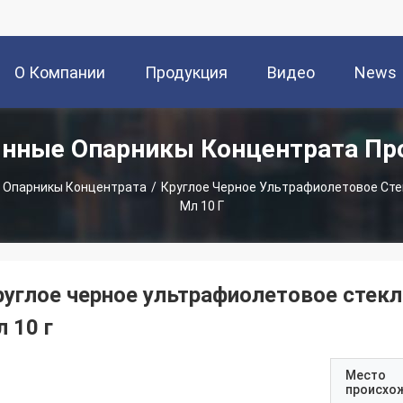
О Компании
Продукция
Видео
News
янные Опарникы Концентрата Пр
 Опарникы Концентрата
/
Круглое Черное Ультрафиолетовое Сте
Мл 10 Г
руглое черное ультрафиолетовое стек
 10 г
Место
происхо