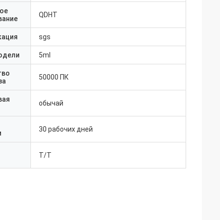
ое
QDHT
вание
кация
sgs
одели
5ml
тво
50000 ПК
за
вая
обычай
30 рабочих дней
и
T/T