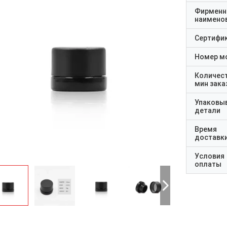
Фирменн
наимено
Сертифи
Номер м
Количес
мин зака
Упаковы
детали
Время
доставк
Условия
оплаты