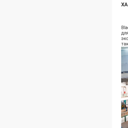
ХА
Bla
дл
эк
та