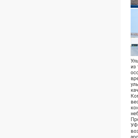
Ул
из
ос
вр
ул
ка
Ко
ве
ко
не
Пр
УФ
во
ар