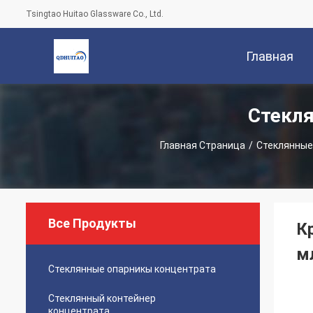
Tsingtao Huitao Glassware Co., Ltd.
Главная
Стекл
Страница
Главная Страница
/
Стеклянные
Все Продукты
К
мл
Стеклянные опарникы концентрата
Стеклянный контейнер
концентрата