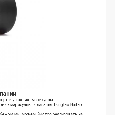
пании
перт в упаковке марихуаны.
вке марихуаны, компания Tsingtao Huitao
рубежом мы можем быстро реагировать на