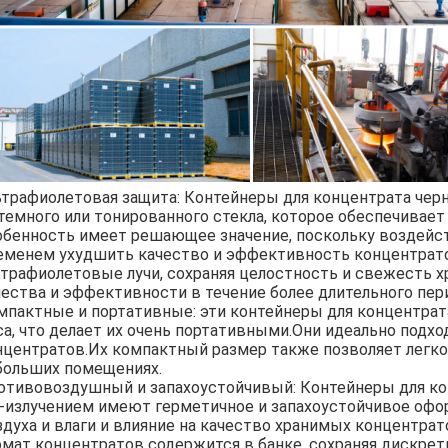
ьтрафиолетовая защита: Контейнеры для концентрата чер
 темного или тонированного стекла, которое обеспечивае
обенность имеет решающее значение, поскольку воздейс
еменем ухудшить качество и эффективность концентрато
ьтрафиолетовые лучи, сохраняя целостность и свежесть х
чества и эффективности в течение более длительного пер
мпактные и портативные: эти контейнеры для концентрата
са, что делает их очень портативными.Они идеально подхо
нцентратов.Их компактный размер также позволяет легко 
больших помещениях.
отивовоздушный и запахоустойчивый: Контейнеры для к
-излучением имеют герметичное и запахоустойчивое оф
здуха и влаги и влияние на качество хранимых концентра
омат концентратов содержится в банке, сохраняя дискре