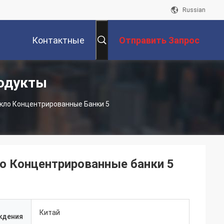
Russian
Контактные
Отправить Запрос
одукты
Данные
кло Концентрированные Банки 5
ло Концентрированные банки 5
Китай
ждения