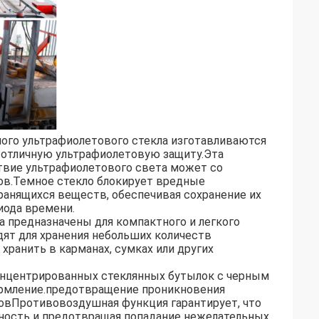
ного ультрафиолетового стекла изготавливаются
т отличную ультрафиолетовую защиту.Эта
твие ультрафиолетового света может со
в.Темное стекло блокирует вредные
ранящихся веществ, обеспечивая сохранение их
иода времени.
 предназначены для компактного и легкого
дят для хранения небольших количеств
хранить в карманах, сумках или других
онцентрированных стеклянных бутылок с черным
ормление.предотвращение проникновения
товПротивовоздушная функция гарантирует, что
тность и предотвращая попадание нежелательных