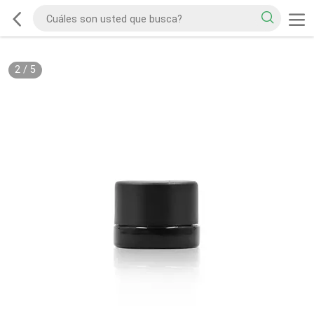
2
/
5