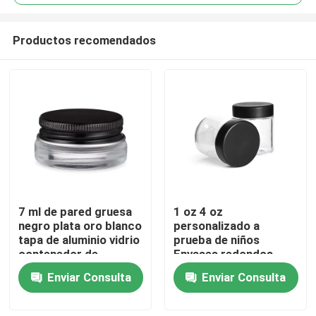
Productos recomendados
7 ml de pared gruesa
1 oz 4 oz
Hogar
negro plata oro blanco
personalizado a
tapa de aluminio vidrio
prueba de niños
contenedor de
Envases redondos
Productos
concentrado
resistentes a los niños
Enviar Consulta
Enviar Consulta
Contenedor a prueba
de olor Jarrón de
vidrio a prueba de
Vídeos