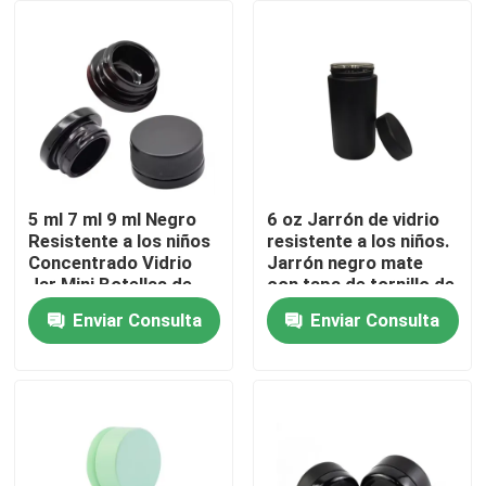
niños Con logotipo de
tapa CR
Sobre nosotros
Viaje de la fábrica
Control de calidad
5 ml 7 ml 9 ml Negro
6 oz Jarrón de vidrio
Resistente a los niños
resistente a los niños.
Concentrado Vidrio
Jarrón negro mate
Éntrenos en contacto con
Jar Mini Botellas de
con tapa de tornillo de
Crema Cosméticos
plástico negro.
Enviar Consulta
Enviar Consulta
Negro Contenedores
Noticias
Jarras con tapa
Pida una cita
Tarros de cristal del concentrado