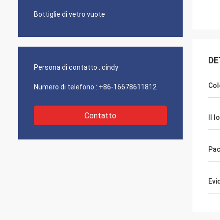
Bottiglie di vetro vuote
DE
Persona di contatto :
cindy
Col
Numero di telefono :
+86-16678611812
Contatto
Il l
Pa
Evi