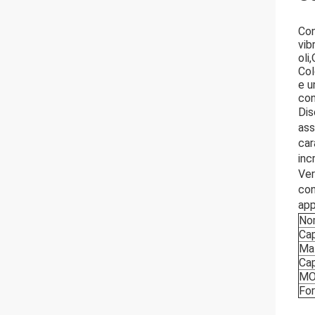
Con
vib
oli
Col
e u
con
Dis
ass
car
inc
Ver
con
app
No
Ca
Mat
Ca
M
Fo