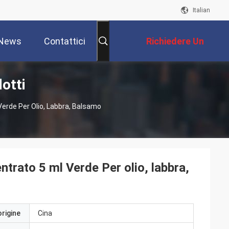
Italian
News
Contattici
Richiedere Un
otti
Preventivo
Verde Per Olio, Labbra, Balsamo
ntrato 5 ml Verde Per olio, labbra,
origine
Cina