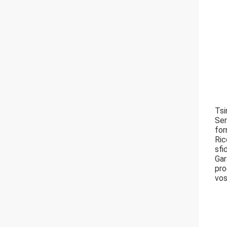
Tsi
Ser
for
Ric
sfi
Gar
pro
vos