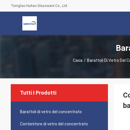
Tsingtao Huitao Glassware Co., Ltd.
Bar
Casa
/
Barattoli Di Vetro Del 
Tutti I Prodotti
Co
ba
Barattoli di vetro del concentrato
Contenitore di vetro del concentrato