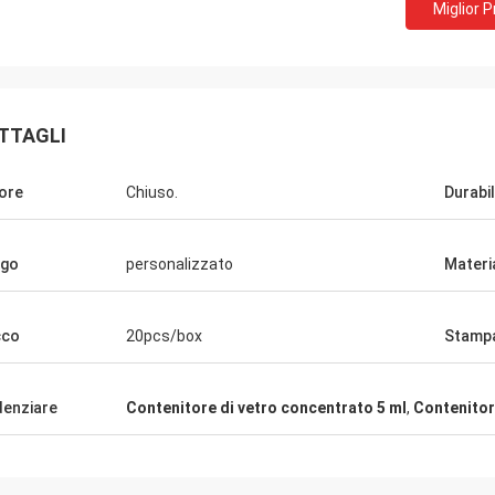
Miglior 
TTAGLI
ore
Chiuso.
Durabil
ogo
personalizzato
Materi
cco
20pcs/box
Stamp
denziare
Contenitore di vetro concentrato 5 ml
,
Contenitor