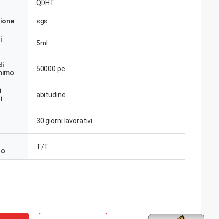
QDHT
zione
sgs
i
5ml
di
50000 pc
inimo
i
abitudine
i
30 giorni lavorativi
a
T/T
to