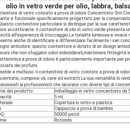
olio in vetro verde per olio, labbra, b
tenitore di vetro colorato a prova di odore Concentrato 5ml Cont
rante e funzionale specificamente progettato per la conservaz
,Questo contenitore particolare si distingue per le sue caratteris
ore accattivante: il contenitore di olio in vetro verde presenta 
nicità all'esperienza di stoccaggio.La tonalità luminosa e vivace n
sente anche di identificare e differenziare facilmente i vari conc
egno antiodore: questo contenitore è dotato di un design antiod
icura che non sfuggano odori indesiderati,mantenere l'integrità 
atteristica a prova di odore è particolarmente importante per pr
rociata dei profumi.
satile e multiuso: il contenitore di vetro colorato a prova di odo
centrate, compresi oli, cere ed estratti.La sua versatilità lo re
assionati ai professionisti che lavorano con diversi tipi di concen
me del prodotto
Imballaggio in vetro concentrato da 
pacità
5 ml
eriale
Copertura in vetro e plastica
p
Cappuccio a prova di bambini
OQ
50000 pezzi
rma
Rotondo