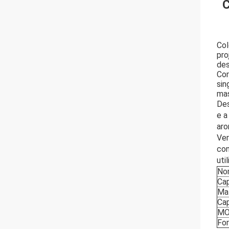
C
Col
pro
des
Cor
sin
mas
Des
e a
aro
Ver
con
uti
No
Ca
Mat
Ca
M
Fo