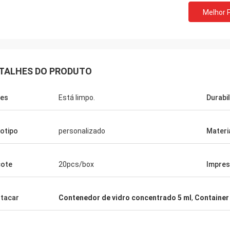
Melhor 
TALHES DO PRODUTO
es
Está limpo.
Durabi
otipo
personalizado
Materi
ote
20pcs/box
Impre
tacar
Contenedor de vidro concentrado 5 ml
,
Container 