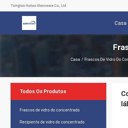
Tsingtao Huitao Glassware Co., Ltd.
Casa
Fra
Casa
/
Frascos De Vidro Do C
Todos Os Produtos
Co
lá
Frascos de vidro do concentrado
Recipiente de vidro do concentrado