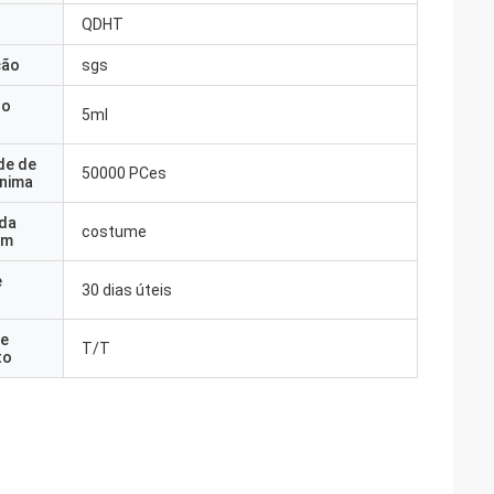
QDHT
ção
sgs
do
5ml
de de
50000 PCes
nima
 da
costume
em
e
30 dias úteis
e
T/T
to