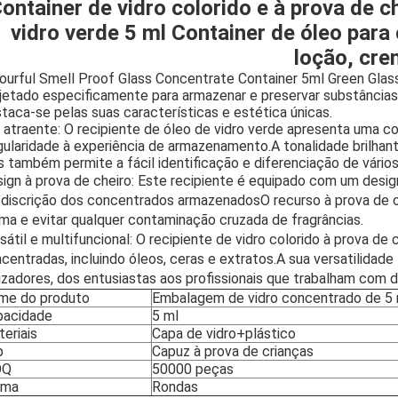
ontainer de vidro colorido e à prova de 
vidro verde 5 ml Container de óleo para
loção, cr
ourful Smell Proof Glass Concentrate Container 5ml Green Glass 
jetado especificamente para armazenar e preservar substâncias
taca-se pelas suas características e estética únicas.
 atraente: O recipiente de óleo de vidro verde apresenta uma c
gularidade à experiência de armazenamento.A tonalidade brilhant
 também permite a fácil identificação e diferenciação de vário
ign à prova de cheiro: Este recipiente é equipado com um design
 discrição dos concentrados armazenadosO recurso à prova de 
ma e evitar qualquer contaminação cruzada de fragrâncias.
sátil e multifuncional: O recipiente de vidro colorido à prova de
centradas, incluindo óleos, ceras e extratos.A sua versatilida
lizadores, dos entusiastas aos profissionais que trabalham com 
me do produto
Embalagem de vidro concentrado de 5 
pacidade
5 ml
eriais
Capa de vidro+plástico
p
Capuz à prova de crianças
OQ
50000 peças
rma
Rondas