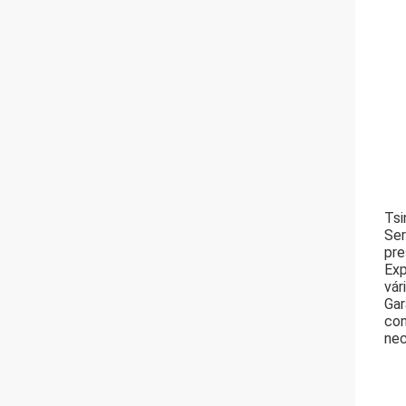
Tsi
Ser
pre
Exp
vár
Gar
con
nec