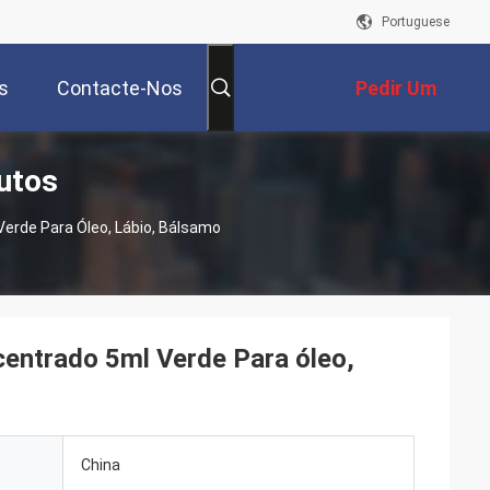
Portuguese
s
Contacte-Nos
Pedir Um
utos
Orçamento
erde Para Óleo, Lábio, Bálsamo
centrado 5ml Verde Para óleo,
China