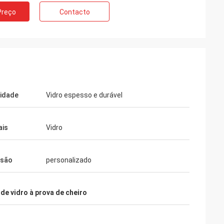
Preço
Contacto
lidade
Vidro espesso e durável
ais
Vidro
ssão
personalizado
de vidro à prova de cheiro