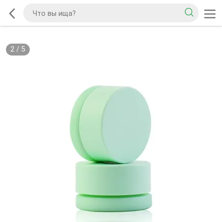
2
/
5