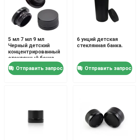
О нас
Путешествие фабрики
5 мл 7 мл 9 мл
6 унций детская
Черный детский
стеклянная банка.
концентрированный
Проверка качества
стеклянный банка
Мини- бутылки крема
Отправить запрос
Отправить запрос
Косметические
черные контейнеры
Свяжитесь мы
банки с крышкой
Новости
Спросите цитату
Стеклянные опарникы концентрата