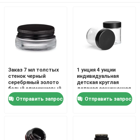
Заказ 7 мл толстых
1 унция 4 унции
стенок черный
индивидуальная
серебряный золото
детская круглая
белый алюминиевый
детская защищенная
крышка стеклянный
упаковка
Дом
Отправить запрос
Отправить запрос
концентрированный
запахопроницаемая
контейнер банка
емкость детская
стеклянная банка с
Продукты
логотипом крышки
CR
Видео