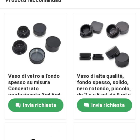
Vaso di vetro a fondo
Vaso di alta qualità,
spesso su misura
fondo spesso, solido,
Concentrato
nero rotondo, piccolo,
confezionato 3ml 5ml
da 2 g a 5 ml, da 9 ml a
Casa
7ml 9ml 15ml a prova
1 grammo, da 7 ml,
Invia richiesta
Invia richiesta
di bambini
concentrato, con
finitura lucidata
Prodotti
Video