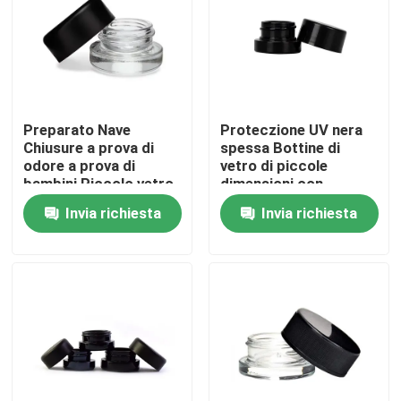
Circa noi
Giro della fabbrica
Preparato Nave
Proteczione UV nera
Chiusure a prova di
spessa Bottine di
Controllo di qualità
odore a prova di
vetro di piccole
bambini Piccolo vetro
dimensioni con
Concentrato di olio di
coperchio 5 ml
Invia richiesta
Invia richiesta
fiori Vaso all'ingrosso
Bottine di
Contattici
concentrato
Notizie
Richieda una citazione
Barattoli di vetro del concentrato