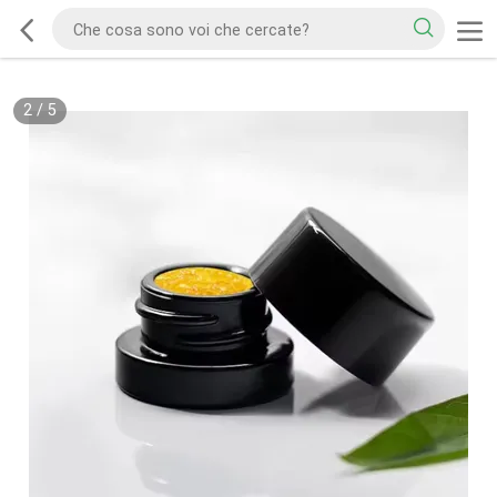
2
/
5