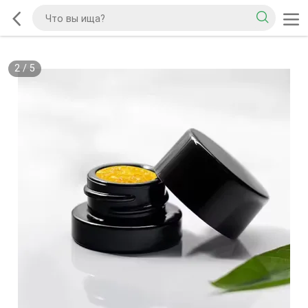
2
/
5