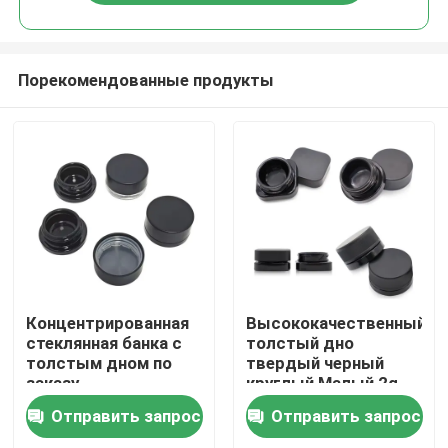
Порекомендованные продукты
Дом
Концентрированная
Высококачественный
стеклянная банка с
толстый дно
толстым дном по
твердый черный
Продукты
заказу
круглый Малый 2g
5ml 9ml 1 грамм 7ml
Отправить запрос
Отправить запрос
концентрированный
Видео
банка с