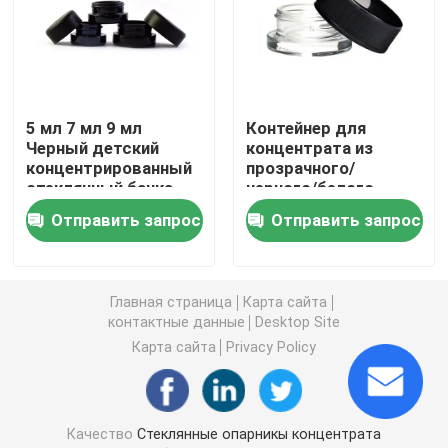
Стеклянный контейнер концентрата
Опарникы стеклянного ребенка устойчивые
5 мл 7 мл 9 мл
Контейнер для
Черный детский
концентрата из
концентрированный
прозрачного/
Черные УФ-стеклянные банки
стеклянный банка
черного/белого
Мини- бутылки крема
стекла на 9 мл с
Отправить запрос
Отправить запрос
Косметические
крышкой для
Стеклянный опарник засорителя
черные контейнеры
защиты от детей,
банки с крышкой
стеклянные банки
для концентрата,
Главная страница
Карта сайта
Черные стеклянные контейнеры
стеклянная упаковка
контактные данные
Desktop Site
Карта сайта
Privacy Policy
Стеклянные банки с деревянной крышкой
Штейновые черные стеклянные опарникы
Качество
Стеклянные опарникы концентрата