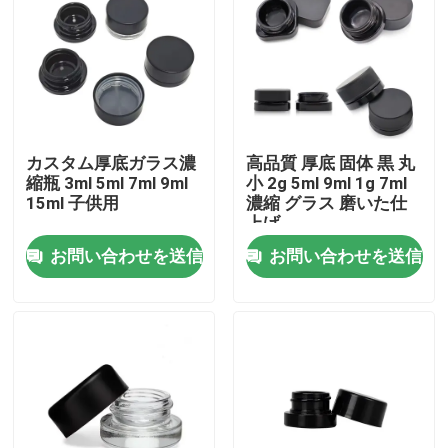
カスタム厚底ガラス濃
高品質 厚底 固体 黒 丸
縮瓶 3ml 5ml 7ml 9ml
小 2g 5ml 9ml 1g 7ml
15ml 子供用
濃縮 グラス 磨いた仕
上げ
お問い合わせを送信
お問い合わせを送信
家
プロダクト
ビデオ