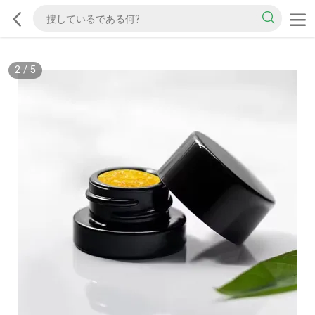
2
/
5