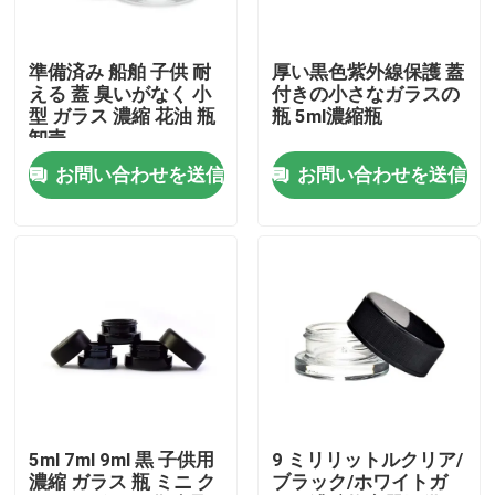
私達について
準備済み 船舶 子供 耐
厚い黒色紫外線保護 蓋
える 蓋 臭いがなく 小
付きの小さなガラスの
型 ガラス 濃縮 花油 瓶
瓶 5ml濃縮瓶
工場旅行
卸売
お問い合わせを送信
お問い合わせを送信
品質管理
私達に連絡しなさい
ニュース
引用を要求しなさい
5ml 7ml 9ml 黒 子供用
9 ミリリットルクリア/
濃縮 ガラス 瓶 ミニ ク
ブラック/ホワイトガ
ガラス濃縮物の瓶