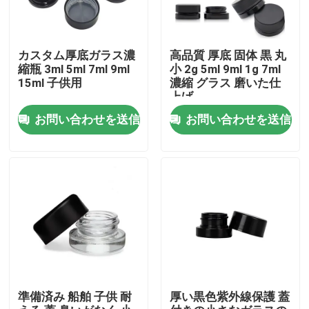
カスタム厚底ガラス濃
高品質 厚底 固体 黒 丸
縮瓶 3ml 5ml 7ml 9ml
小 2g 5ml 9ml 1g 7ml
15ml 子供用
濃縮 グラス 磨いた仕
上げ
お問い合わせを送信
お問い合わせを送信
家
プロダクト
準備済み 船舶 子供 耐
厚い黒色紫外線保護 蓋
ビデオ