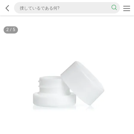
2
/
5