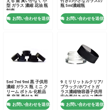
える 蓋 臭いがなく 小
付きの小さなガラスの
型 ガラス 濃縮 花油 瓶
瓶 5ml濃縮瓶
卸売
私達について
お問い合わせを送信
お問い合わせを送信
工場旅行
品質管理
私達に連絡しなさい
ニュース
5ml 7ml 9ml 黒 子供用
9 ミリリットルクリア/
濃縮 ガラス 瓶 ミニ ク
ブラック/ホワイトガ
リーム ボトル 化粧品
ラス濃縮物容器子供用
引用を要求しなさい
黒 容器 蓋付き 瓶
安全蓋付きガラス濃縮
物瓶ガラス包装
お問い合わせを送信
お問い合わせを送信
ガラス濃縮物の瓶