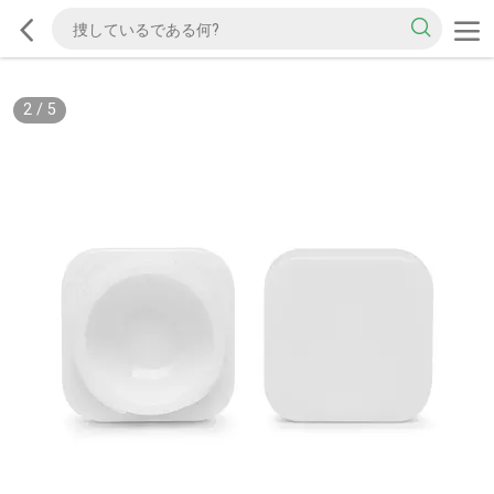
2
/
5