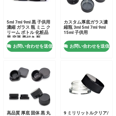
私達について
5ml 7ml 9ml 黒 子供用
カスタム厚底ガラス濃
濃縮 ガラス 瓶 ミニ ク
縮瓶 3ml 5ml 7ml 9ml
工場旅行
リーム ボトル 化粧品
15ml 子供用
黒 容器 蓋付き 瓶
お問い合わせを送信
お問い合わせを送信
品質管理
私達に連絡しなさい
ニュース
引用を要求しなさい
高品質 厚底 固体 黒 丸
9 ミリリットルクリア/
ガラス濃縮物の瓶