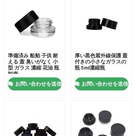
準備済み 船舶 子供 耐
厚い黒色紫外線保護 蓋
える 蓋 臭いがなく 小
付きの小さなガラスの
型 ガラス 濃縮 花油 瓶
瓶 5ml濃縮瓶
卸売
お問い合わせを送信
お問い合わせを送信
家
プロダクト
ビデオ