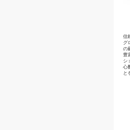
信
グロ
の
豊
シ
心
と