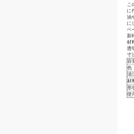
こ
に
油
に
ベ
新
材料
透
寸法
容
色
清
材
形
使