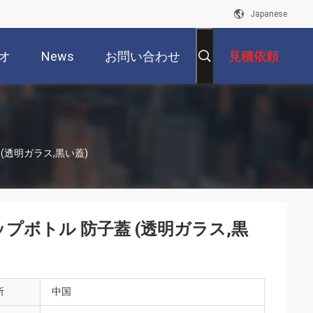
Japanese
オ
News
お問い合わせ
見積依頼
(透明ガラス,黒い蓋)
ップボトル 防子蓋 (透明ガラス,黒
所
中国