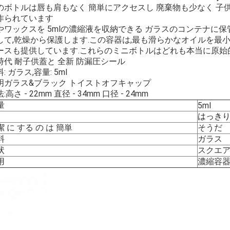
のボトルは唇も肩もなく 簡単にアクセスし 廃棄物も少なく 子
作られています
やワックスを 5mlの濃縮液を収納できる ガラスのコンテナに
して,乾燥から保護します.この容器は,最も滑らかなオイルを
ースも提供しています.これらのミニボトルはどれも本当に原始
時代 耐子供蓋と 全新 防漏圧シール
: ガラス,容量: 5ml
明ガラス&ブラック トイストオフキャップ
:高さ - 22mm 直径 - 34mm 口径 - 24mm
量
5ml
はっき
潔 に する の は 簡単
そうだ
料
ガラス
状
スクエ
用
濃縮容