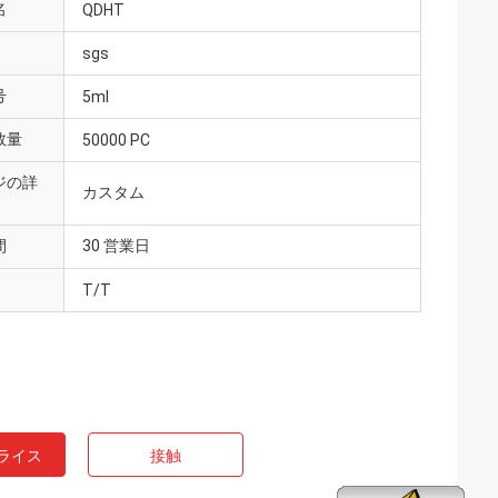
名
QDHT
sgs
号
5ml
数量
50000 PC
ジの詳
カスタム
間
30 営業日
T/T
ライス
接触