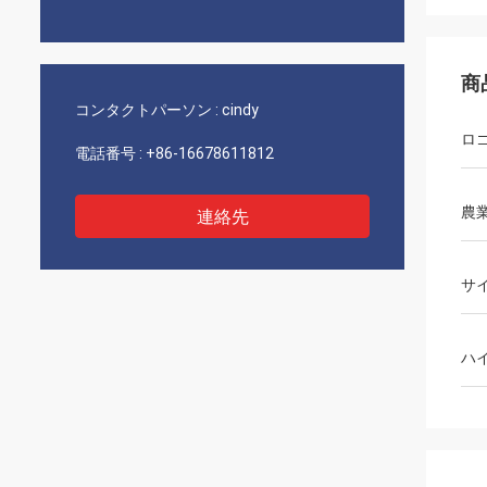
商
コンタクトパーソン :
cindy
ロ
電話番号 :
+86-16678611812
農
連絡先
サ
ハ