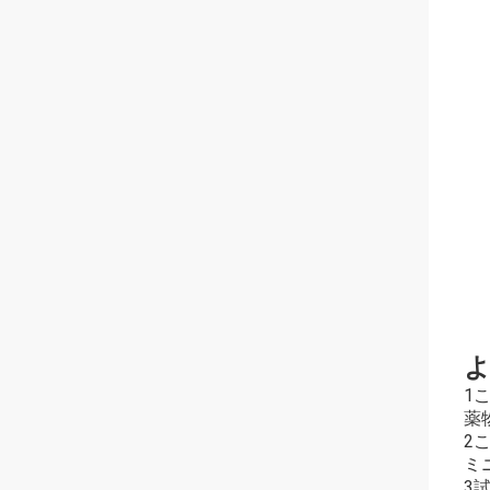
1
薬
2
ミ
3