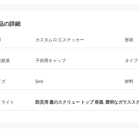
品の詳細
ゴ
カスタムロゴ,ステッカー
形状
業政策
子供用キャップ
タイプ
イズ
材料
5ml
イライト
防災用 蓋のスクリュー トップ 容器
,
透明なガラスス