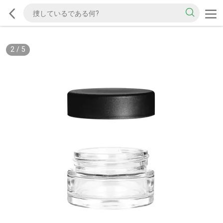
2
/
5