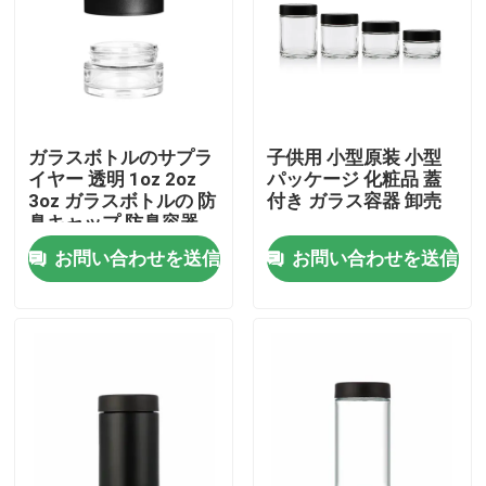
私達について
工場旅行
ガラスボトルのサプラ
子供用 小型原装 小型
イヤー 透明 1oz 2oz
パッケージ 化粧品 蓋
品質管理
3oz ガラスボトルの 防
付き ガラス容器 卸売
臭キャップ 防臭容器
お問い合わせを送信
お問い合わせを送信
私達に連絡しなさい
ニュース
引用を要求しなさい
ガラス濃縮物の瓶