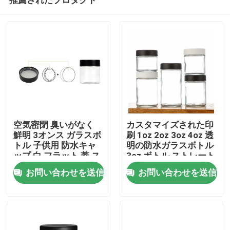
空気密閉 臭いがなく
カスタマイズされた印
鮮明 3オンス ガラスボ
刷 1oz 2oz 3oz 4oz 透
トル 子供用 防水キャ
明の防水ガラスボトル
ップ 白 フラット 蓋 ス
3oz ボトル ストレート
家
ムーズ カスタム ロゴ
サイドガラス 子供耐性
お問い合わせを送信
お問い合わせを送信
キャップ Cr ボトル
プロダクト
ビデオ